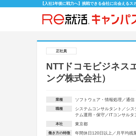
【入社1年後に戦力へ】挑戦できる会社に出会えるス
正社員
NTTドコモビジネス
ング株式会社）
ソフトウェア・情報処理
／
通信
業種
システムコンサルタント
／
シス
職種
テム運用・保守
／
ITコンサルタ
東京都
本社
年間休日120日以上
／
月平均残業
働き方の特徴