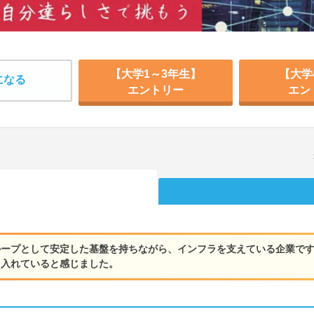
【大学1～3年生】
【大学
になる
エントリー
エン
ループとして安定した基盤を持ちながら、インフラを支えている企業です
を入れていると感じました。