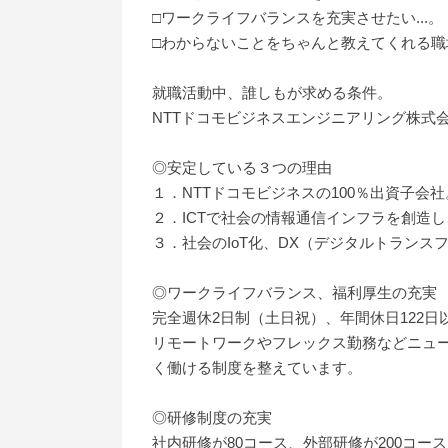
□ワークライフバランスを充実させたい...。
□わからないことをちゃんと教えてくれる職場
就職活動中、誰しもが求める条件。
NTTドコモビジネスエンジニアリング株式
◎安定している３つの理由
１．NTTドコモビジネスの100％出資子会社
２．ICTで社会の情報通信インフラを創造
３．社会のIoT化、DX（デジタルトランスフォ
◎ワークライフバランス、福利厚生の充実
完全週休2日制（土日祝）、年間休日122日
リモートワークやフレックス勤務などニュ
く働ける制度を整えています。
◎研修制度の充実
社内研修が80コース、外部研修が200コー