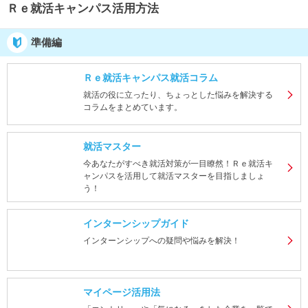
Ｒｅ就活キャンパス活用方法
就活支援
就活コラム
準備編
就活ノウハウが満載！
お役立ち記事・相談室など
適職診断
就活チャンネル
Ｒｅ就活キャンパス就活コラム
就活の役に立ったり、ちょっとした悩みを解決する
あなたに合う仕事を診断！
動画で対策講座をチェック
コラムをまとめています。
就活ニュースペーパー
よくある質問
就活マスター
就活時事ニュースを更新
不明点があればこちら
今あなたがすべき就活対策が一目瞭然！Ｒｅ就活キ
ャンパスを活用して就活マスターを目指しましょ
う！
インターンシップガイド
インターンシップへの疑問や悩みを解決！
マイページ活用法