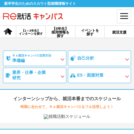
新卒学生のためのスカウト型就職情報サイト
【4年生】
イベントを
【1～3年生】
採用情報を
就活支援
インターンを探す
探す
会員登録
ログイン
探す
会員ID・パスワードを忘れた方はこちら
Ｒｅ就活キャンパス活用方法
自己分析
準備編
探す
業界・仕事・企業
ES・面接対策
研究
【4年生】
【4年生】
【1～3年生】
採用情報を探す
説明会を探す
インターンを探す
インターンシップから、就活本番までのスケジュール
時期に合わせて、Ｒｅ就活キャンパスをフル活用しよう！
イベントを探す
スカウト
お知らせ
就活ノウハウ・サポート