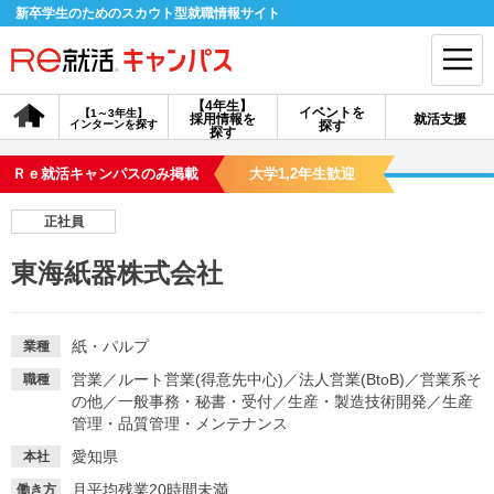
新卒学生のためのスカウト型就職情報サイト
【4年生】
イベントを
【1～3年生】
採用情報を
就活支援
インターンを探す
探す
会員登録
ログイン
探す
Ｒｅ就活キャンパスのみ掲載
大学1,2年生歓迎
会員ID・パスワードを忘れた方はこちら
正社員
探す
東海紙器株式会社
【4年生】
【4年生】
【1～3年生】
採用情報を探す
説明会を探す
インターンを探す
紙・パルプ
業種
営業
／
ルート営業(得意先中心)
／
法人営業(BtoB)
／
営業系そ
職種
の他
／
一般事務・秘書・受付
／
生産・製造技術開発
／
生産
イベントを探す
スカウト
お知らせ
管理・品質管理・メンテナンス
愛知県
本社
就活ノウハウ・サポート
月平均残業20時間未満
働き方