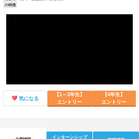
の特徴
就活支援
就活コラム
就活ノウハウが満載！
お役立ち記事・相談室など
適職診断
就活チャンネル
あなたに合う仕事を診断！
動画で対策講座をチェック
就活ニュースペーパー
よくある質問
就活時事ニュースを更新
不明点があればこちら
【1～3年生】
【4年生】
気になる
エントリー
エントリー
インターンシップ