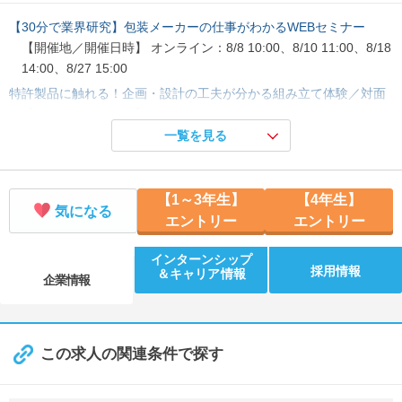
【30分で業界研究】包装メーカーの仕事がわかるWEBセミナー
【開催地／開催日時】 オンライン：8/8 10:00、8/10 11:00、8/18
14:00、8/27 15:00
特許製品に触れる！企画・設計の工夫が分かる組み立て体験／対面
【開催地／開催日時】 愛知県：8/21 14:00、8/25 10:00、9/7 10:
00、9/18 14:00
一覧を見る
【先輩社員と本音トーク】仕事のリアルが分かる座談会／対面
【開催地／開催日時】 愛知県：8/26 10:00、9/15 10:00
【1～3年生】
【4年生】
【先輩社員と本音トーク】仕事のリアルが分かる座談会／WEB
気になる
エントリー
エントリー
【開催地／開催日時】 オンライン：8/19 10:00、9/10 10:00
インターンシップ
採用情報
＆キャリア情報
企業情報
この求人の関連条件で探す