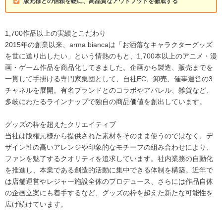
版元様との信頼を礎に、高品質なアウトプットを徹底する
1,700作品以上の実績とこだわり
2015年の創業以来、arma biancaは「お洒落なキャラクターグッズ
を世に送り出したい」という情熱のもと、1,700本以上のアニメ・漫
画・ゲーム作品を商品化してきました。企画から製造、販売までを
一貫して手掛ける専門家集団として、自社EC、卸売、催事運営の3
チャネルを展開。有名ブランドとのコラボやアパレル、雑貨など、
多岐にわたるラインナップで独自の商品価値を創出しています。
グッズの枠を超えたクリエイティブ
当社は版権元様から提供された素材をそのまま使うのではなく、デ
ザイン性の高いアレンジや印象的なモチーフの組み合わせにより、
ファンを魅了するクオリティを追求しています。社内業務の自動化
を推進し、本業である創造的活動に集中できる体制を構築。近年で
は店舗運営やレジャー施設全体のプロデュース、さらには作品自体
の企画立案にも着手するなど、グッズの枠を超えた新たな可能性を
広げ続けています。