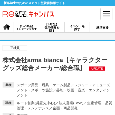
新卒学生のためのスカウト型就職情報サイト
【4年生】
イベントを
【1～3年生】
採用情報を
就活支援
インターンを探す
探す
会員登録
ログイン
探す
会員ID・パスワードを忘れた方はこちら
正社員
探す
株式会社arma bianca【キャラクター
グッズ総合メーカー/総合職】
UPDATE
【4年生】
【4年生】
【1～3年生】
採用情報を探す
説明会を探す
インターンを探す
スポーツ用品・玩具・ゲーム製品
／
レジャー・アミューズ
業種
メント・スポーツ施設
／
芸能・映画・音楽・エンタテイン
イベントを探す
スカウト
お知らせ
メント
ルート営業(得意先中心)
／
法人営業(BtoB)
／
生産管理・品質
職種
管理・メンテナンス
／
企画・商品開発
就活ノウハウ・サポート