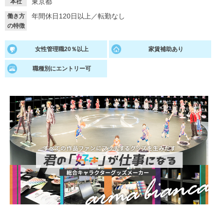
東京都
本社
年間休日120日以上
／
転勤なし
働き方
就活支援
就活コラム
の特徴
就活ノウハウが満載！
お役立ち記事・相談室など
女性管理職20％以上
家賃補助あり
適職診断
就活チャンネル
あなたに合う仕事を診断！
動画で対策講座をチェック
職種別にエントリー可
就活ニュースペーパー
よくある質問
就活時事ニュースを更新
不明点があればこちら