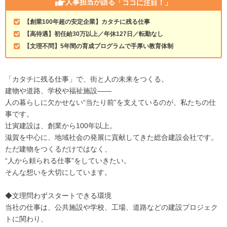
人事担当が語る
「ココに注目！」
【創業100年超の安定企業】カタチに残る仕事
【高待遇】初任給30万以上／年休127日／転勤なし
【文理不問】5年間の育成プログラムで手厚い教育体制
「カタチに残る仕事」で、街と人の未来をつくる。
建物や道路、学校や福祉施設――
人の暮らしに欠かせない“当たり前”を支えているのが、私たちの仕
事です。
辻寅建設は、創業から100年以上。
滋賀を中心に、地域社会の発展に貢献してきた総合建設会社です。
ただ建物をつくるだけではなく、
“人から頼られる仕事”をしていきたい。
そんな想いを大切にしています。
◆文理問わずスタートできる環境
当社の仕事は、公共施設や学校、工場、道路などの建設プロジェク
トに関わり、