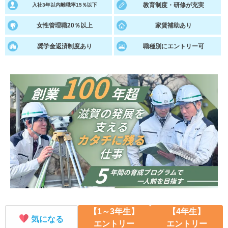
教育制度・研修が充実
入社3年以内離職率15％以下
就活支援
就活コラム
女性管理職20％以上
家賃補助あり
就活ノウハウが満載！
お役立ち記事・相談室など
奨学金返済制度あり
職種別にエントリー可
適職診断
就活チャンネル
あなたに合う仕事を診断！
動画で対策講座をチェック
就活ニュースペーパー
よくある質問
就活時事ニュースを更新
不明点があればこちら
【1～3年生】
【4年生】
気になる
エントリー
エントリー