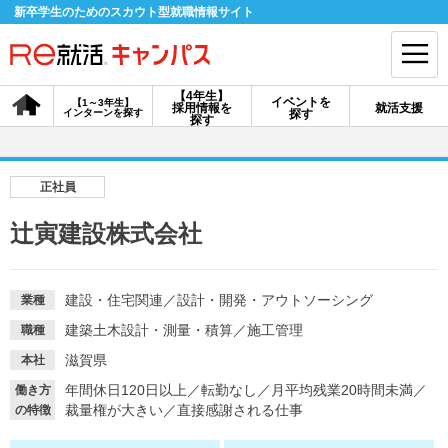
新卒学生のためのスカウト型就職情報サイト
【4年生】
イベントを
【1～3年生】
採用情報を
就活支援
インターンを探す
探す
会員登録
ログイン
探す
会員ID・パスワードを忘れた方はこちら
正社員
探す
辻寅建設株式会社
【4年生】
【4年生】
【1～3年生】
採用情報を探す
説明会を探す
インターンを探す
建設・住宅関連
／
設計・開発・アウトソーシング
業種
建築土木設計・測量・積算
／
施工管理
職種
滋賀県
本社
イベントを探す
スカウト
お知らせ
年間休日120日以上
／
転勤なし
／
月平均残業20時間未満
／
働き方
裁量権が大きい
／
直接感謝される仕事
の特徴
就活ノウハウ・サポート