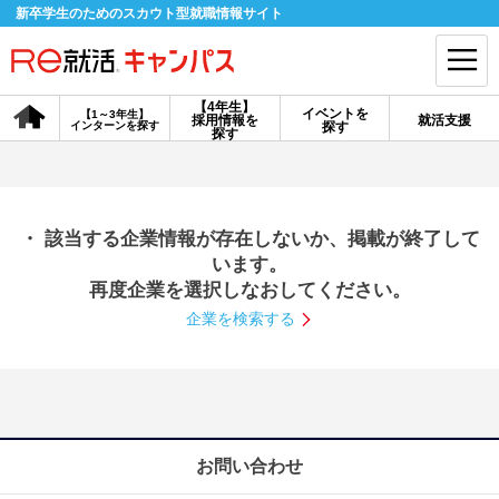
新卒学生のためのスカウト型就職情報サイト
【4年生】
イベントを
【1～3年生】
採用情報を
就活支援
インターンを探す
探す
会員登録
ログイン
探す
会員ID・パスワードを忘れた方はこちら
・ 該当する企業情報が存在しないか、掲載が終了して
探す
います。
再度企業を選択しなおしてください。
企業を検索する
【4年生】
【4年生】
【1～3年生】
採用情報を探す
説明会を探す
インターンを探す
イベントを探す
スカウト
お知らせ
お問い合わせ
就活ノウハウ・サポート