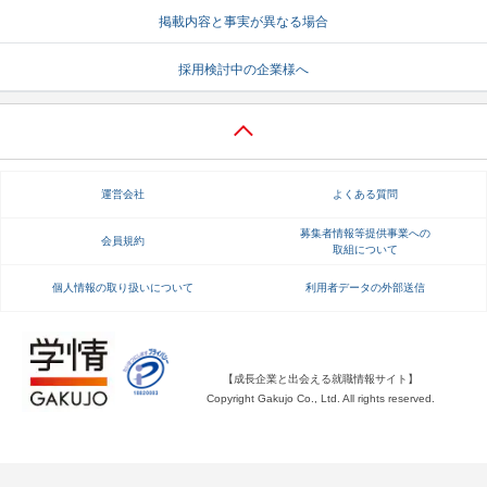
掲載内容と事実が異なる場合
就活支援
就活コラム
採用検討中の企業様へ
就活ノウハウが満載！
お役立ち記事・相談室など
適職診断
就活チャンネル
あなたに合う仕事を診断！
動画で対策講座をチェック
運営会社
よくある質問
就活ニュースペーパー
よくある質問
就活時事ニュースを更新
不明点があればこちら
募集者情報等提供事業への
会員規約
取組について
個人情報の取り扱いについて
利用者データの外部送信
【成長企業と出会える就職情報サイト】
Copyright Gakujo Co., Ltd. All rights reserved.