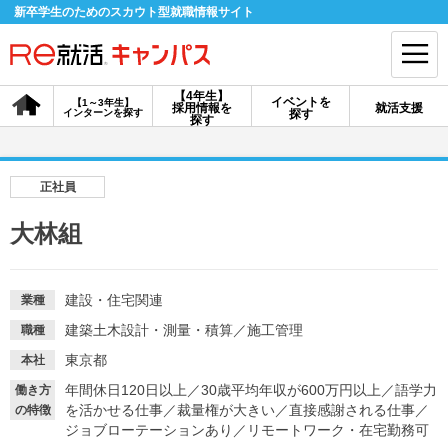
新卒学生のためのスカウト型就職情報サイト
【4年生】
イベントを
【1～3年生】
採用情報を
就活支援
インターンを探す
探す
会員登録
ログイン
探す
会員ID・パスワードを忘れた方はこちら
正社員
探す
大林組
【4年生】
【4年生】
【1～3年生】
採用情報を探す
説明会を探す
インターンを探す
建設・住宅関連
業種
建築土木設計・測量・積算
／
施工管理
職種
東京都
本社
イベントを探す
スカウト
お知らせ
年間休日120日以上
／
30歳平均年収が600万円以上
／
語学力
働き方
を活かせる仕事
／
裁量権が大きい
／
直接感謝される仕事
／
の特徴
ジョブローテーションあり
／
リモートワーク・在宅勤務可
就活ノウハウ・サポート