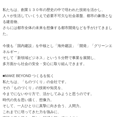
私たちは、創業１３０年の歴史の中で培われた技術を活かし、
人々が生活していくうえで必要不可欠な社会基盤、都市の象徴とな
る建造物、
さらには都市全体の未来を想像する都市開発などを手がけてきまし
た。
今後も「国内建設」を中核とし「海外建設」「開発」「グリーンエ
ネルギー」
そして「新領域ビジネス」という５分野で事業を展開し、
多方面から社会の安全・安心に取り組んできます。
■MAKE BEYOND つくるを拓く
私たちは、「ものづくり」の会社です。
その「ものづくり」の技術や知見を、
今までにないやり方で、活かしてみようと思うのです。
時代の先を思い描く、想像力。
そして、一人ひとりに真摯に向き合う、人間力。
これまでに培ってきた力を強みに、