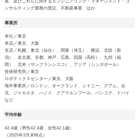
業、及びこれらに関するエンジニアリング・マネージメント・コ
ンサルティング業務の受託、不動産事業 ほか
事業所
本社／東京
本店／東京、大阪
支店／札幌、東北（仙台）、関東（埼玉）、横浜、北陸（新
潟）、名古屋、京都、神戸、広島、四国（高松）、九州（福
岡）、北米（サンフランシスコ）、アジア（シンガポール）
技術研究所／東京
ロボティクスセンター／東京、大阪
海外事業所／ロンドン、オークランド、シドニー、グアム、台
北、ジャカルタ、ハノイ、クアラルンプール、バンコク、ドバイ
など
平均年齢
42.4歳（男性42.4歳、女性42.1歳）
（2025年3月末時点）