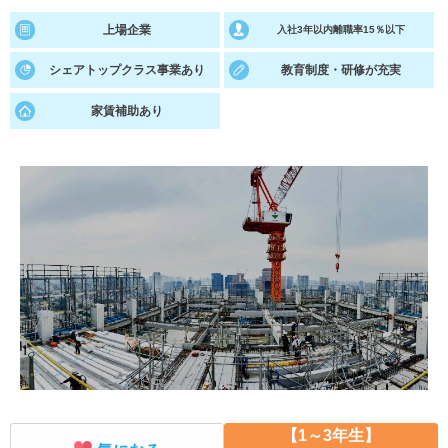
上場企業
入社3年以内離職率15％以下
就活支援
就活コラム
就活ノウハウが満載！
お役立ち記事・相談室など
シェアトップクラス事業あり
教育制度・研修が充実
適職診断
就活チャンネル
家賃補助あり
あなたに合う仕事を診断！
動画で対策講座をチェック
就活ニュースペーパー
よくある質問
就活時事ニュースを更新
不明点があればこちら
【1～3年生】