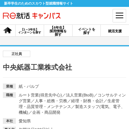
新卒学生のためのスカウト型就職情報サイト
【4年生】
イベントを
【1～3年生】
採用情報を
就活支援
インターンを探す
探す
会員登録
ログイン
探す
会員ID・パスワードを忘れた方はこちら
正社員
探す
中央紙器工業株式会社
【4年生】
【4年生】
【1～3年生】
採用情報を探す
説明会を探す
インターンを探す
紙・パルプ
業種
ルート営業(得意先中心)
／
法人営業(BtoB)
／
コンサルティン
職種
グ営業
／
人事・総務・労務
／
経理・財務・会計
／
生産管
イベントを探す
理・品質管理・メンテナンス
スカウト
／
製造スタッフ(電気、電子、
お知らせ
機械)
／
企画・商品開発
愛知県
本社
就活ノウハウ・サポート