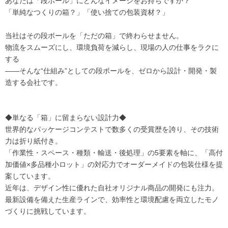
あなたは「段ボール」にどんなイメージをお持ちですか？
「単純なつくりの箱？」「使い捨ての包装資材？」
当社はその段ボールを「ただの箱」で終わらせません。
物流をスムーズにし、環境負荷を減らし、現場の人の仕事をラクに
する
――そんな“仕組み”としての段ボールを、ゼロから設計・開発・製
造する会社です。
◆単なる「箱」に留まらない設計力◆
世界的なパッケージコンテストで数多くの受賞歴を誇り、その技術
力は折り紙付き。
「作業性・スペース・種類・輸送・後処理」の5要素を軸に、「高付
加価値×多品種小ロット」の対応力でオーダーメイドの包装仕様を提
案しています。
近年は、デザイン性に優れた自社オリジナル商品の開発にも注力。
最新設備を備えた生産ラインで、効率性と環境配慮を両立したモノ
づくりに挑戦しています。