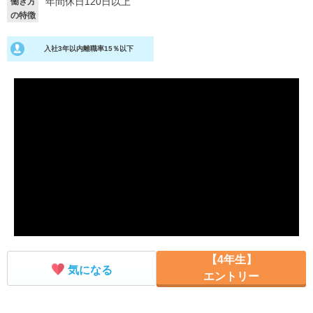
年間休日120日以上
働き方
の特徴
就活支援
就活コラム
就活ノウハウが満載！
お役立ち記事・相談室など
入社3年以内離職率15％以下
適職診断
就活チャンネル
あなたに合う仕事を診断！
動画で対策講座をチェック
就活ニュースペーパー
よくある質問
就活時事ニュースを更新
不明点があればこちら
【4年生】
気になる
エントリー