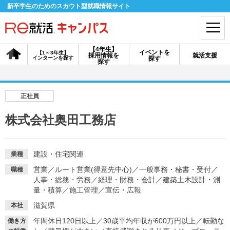
新卒学生のためのスカウト型就職情報サイト
【4年生】
イベントを
【1～3年生】
採用情報を
就活支援
インターンを探す
探す
会員登録
ログイン
探す
会員ID・パスワードを忘れた方はこちら
正社員
探す
株式会社奥田工務店
【4年生】
【4年生】
【1～3年生】
採用情報を探す
説明会を探す
インターンを探す
建設・住宅関連
業種
営業
／
ルート営業(得意先中心)
／
一般事務・秘書・受付
／
職種
人事・総務・労務
／
経理・財務・会計
／
建築土木設計・測
イベントを探す
量・積算
／
施工管理
／
スカウト
宣伝・広報
お知らせ
滋賀県
本社
年間休日120日以上
／
30歳平均年収が600万円以上
／
転勤な
就活ノウハウ・サポート
働き方