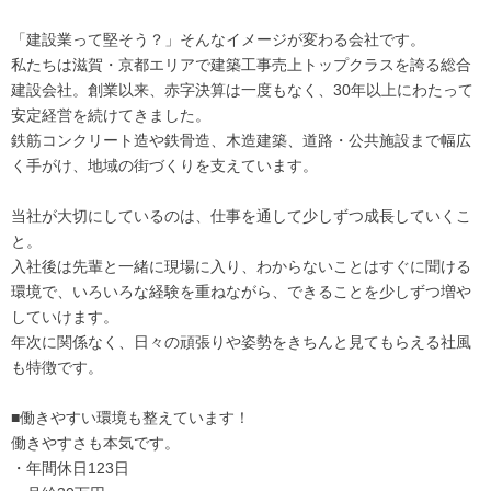
「建設業って堅そう？」そんなイメージが変わる会社です。
私たちは滋賀・京都エリアで建築工事売上トップクラスを誇る総合
建設会社。創業以来、赤字決算は一度もなく、30年以上にわたって
安定経営を続けてきました。
鉄筋コンクリート造や鉄骨造、木造建築、道路・公共施設まで幅広
く手がけ、地域の街づくりを支えています。
当社が大切にしているのは、仕事を通して少しずつ成長していくこ
と。
入社後は先輩と一緒に現場に入り、わからないことはすぐに聞ける
環境で、いろいろな経験を重ねながら、できることを少しずつ増や
していけます。
年次に関係なく、日々の頑張りや姿勢をきちんと見てもらえる社風
も特徴です。
■働きやすい環境も整えています！
働きやすさも本気です。
・年間休日123日