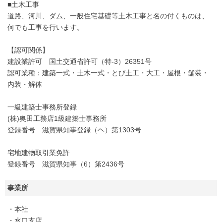
■土木工事
道路、河川、ダム、一般住宅基礎等土木工事と名の付くものは、
何でも工事を行います。
【認可関係】
建設業許可 国土交通省許可（特-3）26351号
認可業種：建築一式・土木一式・とび土工・大工・屋根・舗装・
内装・解体
一級建築士事務所登録
(株)奥田工務店1級建築士事務所
登録番号 滋賀県知事登録（ヘ）第1303号
宅地建物取引業免許
登録番号 滋賀県知事（6）第2436号
事業所
・本社
・水口支店