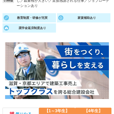
し
／
裁量権が大きい
／
直接感謝される仕事
／
ジョブローテ
の特徴
ーションあり
就活支援
就活コラム
就活ノウハウが満載！
お役立ち記事・相談室など
教育制度・研修が充実
家賃補助あり
適職診断
就活チャンネル
奨学金返済制度あり
あなたに合う仕事を診断！
動画で対策講座をチェック
就活ニュースペーパー
よくある質問
就活時事ニュースを更新
不明点があればこちら
【1～3年生】
【4年生】