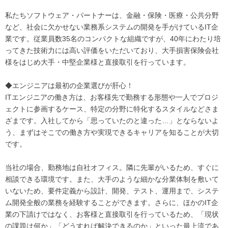
私たちソフトウェア・パートナーは、金融・保険・医療・公共分野
など、社会に欠かせない業務系システムの開発を手がけているIT企
業です。従業員数35名のコンパクトな組織ですが、40年にわたり培
ってきた技術力には高い評価をいただいており、大手損害保険会社
様をはじめ大手・中堅企業様と直接取引を行っています。
◆エンジニアは最初の企業選びが肝心！
ITエンジニアの働き方は、お客様先で勤務する形態や一人でプロジ
ェクトに参画するケース、特定の分野に特化するスタイルなどさま
ざまです。入社してから「思っていたのと違った…」とならないよ
う、まずはそこでの働き方や実現できるキャリアを知ることが大切
です。
当社の場合、勤務地は自社オフィス。隣に先輩がいるため、すぐに
相談できる環境です。また、大手のような細かな分業体制を敷いて
いないため、要件定義から設計、開発、テスト、運用まで、システ
ム開発全般の業務を経験することができます。さらに、ほかのIT企
業の下請けではなく、お客様と直接取引を行っているため、「現状
の課題は何か」「どうすれば解決できるのか」といった最上流であ