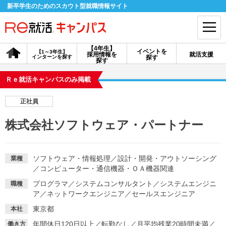
新卒学生のためのスカウト型就職情報サイト
【4年生】
イベントを
【1～3年生】
採用情報を
就活支援
インターンを探す
探す
会員登録
ログイン
探す
Ｒｅ就活キャンパスのみ掲載
会員ID・パスワードを忘れた方はこちら
正社員
探す
株式会社ソフトウェア・パートナー
【4年生】
【4年生】
【1～3年生】
採用情報を探す
説明会を探す
インターンを探す
ソフトウェア・情報処理
／
設計・開発・アウトソーシング
業種
／
コンピューター・通信機器・ＯＡ機器関連
プログラマ
／
システムコンサルタント
／
システムエンジニ
職種
イベントを探す
スカウト
お知らせ
ア
／
ネットワークエンジニア
／
セールスエンジニア
東京都
本社
就活ノウハウ・サポート
年間休日120日以上
／
転勤なし
／
月平均残業20時間未満
／
働き方