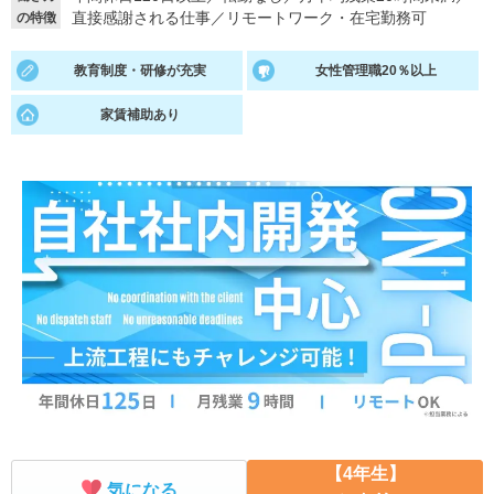
直接感謝される仕事
／
リモートワーク・在宅勤務可
の特徴
就活支援
就活コラム
教育制度・研修が充実
女性管理職20％以上
就活ノウハウが満載！
お役立ち記事・相談室など
家賃補助あり
適職診断
就活チャンネル
あなたに合う仕事を診断！
動画で対策講座をチェック
就活ニュースペーパー
よくある質問
就活時事ニュースを更新
不明点があればこちら
【4年生】
気になる