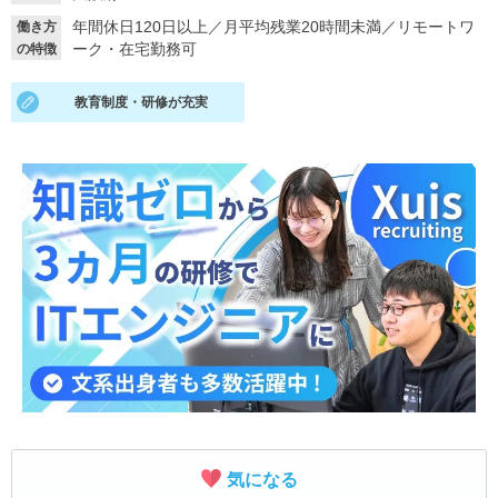
年間休日120日以上
／
月平均残業20時間未満
／
リモートワ
働き方
就活支援
就活コラム
ーク・在宅勤務可
の特徴
就活ノウハウが満載！
お役立ち記事・相談室など
教育制度・研修が充実
適職診断
就活チャンネル
あなたに合う仕事を診断！
動画で対策講座をチェック
就活ニュースペーパー
よくある質問
就活時事ニュースを更新
不明点があればこちら
気になる