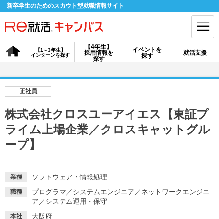
新卒学生のためのスカウト型就職情報サイト
【4年生】
イベントを
【1～3年生】
採用情報を
就活支援
インターンを探す
探す
会員登録
ログイン
探す
会員ID・パスワードを忘れた方はこちら
正社員
探す
株式会社クロスユーアイエス【東証プ
ライム上場企業／クロスキャットグル
【4年生】
【4年生】
【1～3年生】
ープ】
採用情報を探す
説明会を探す
インターンを探す
ソフトウェア・情報処理
業種
イベントを探す
スカウト
お知らせ
プログラマ
／
システムエンジニア
／
ネットワークエンジニ
職種
ア
／
システム運用・保守
就活ノウハウ・サポート
大阪府
本社