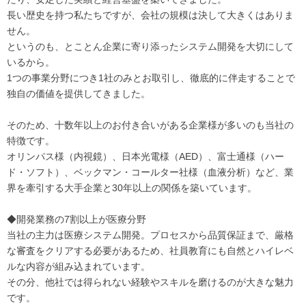
長い歴史を持つ私たちですが、会社の規模は決して大きくはありま
せん。
というのも、とことん企業に寄り添ったシステム開発を大切にして
いるから。
1つの事業分野につき1社のみとお取引し、徹底的に伴走することで
独自の価値を提供してきました。
そのため、十数年以上のお付き合いがある企業様が多いのも当社の
特徴です。
オリンパス様（内視鏡）、日本光電様（AED）、富士通様（ハー
ド・ソフト）、ベックマン・コールター社様（血液分析）など、業
界を牽引する大手企業と30年以上の関係を築いています。
◆開発業務の7割以上が医療分野
当社の主力は医療システム開発。プロセスから品質保証まで、厳格
な審査をクリアする必要があるため、社員教育にも自然とハイレベ
ルな内容が組み込まれています。
その分、他社では得られない経験やスキルを磨けるのが大きな魅力
です。