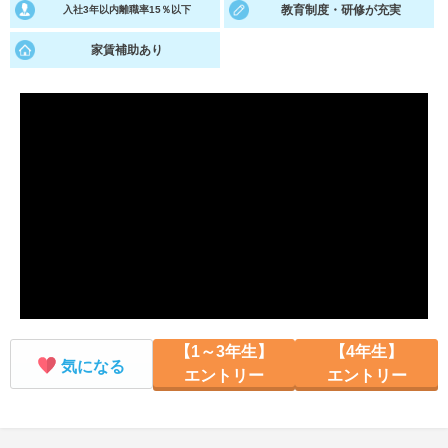
教育制度・研修が充実
入社3年以内離職率15％以下
就活支援
就活コラム
家賃補助あり
就活ノウハウが満載！
お役立ち記事・相談室など
適職診断
就活チャンネル
あなたに合う仕事を診断！
動画で対策講座をチェック
就活ニュースペーパー
よくある質問
就活時事ニュースを更新
不明点があればこちら
【1～3年生】
【4年生】
気になる
エントリー
エントリー