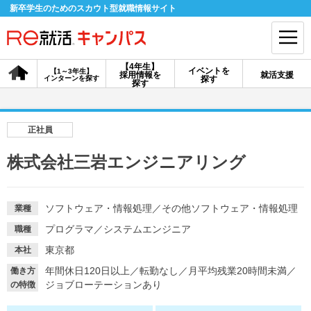
新卒学生のためのスカウト型就職情報サイト
【4年生】
イベントを
【1～3年生】
採用情報を
就活支援
インターンを探す
探す
会員登録
ログイン
探す
会員ID・パスワードを忘れた方はこちら
正社員
探す
株式会社三岩エンジニアリング
【4年生】
【4年生】
【1～3年生】
採用情報を探す
説明会を探す
インターンを探す
ソフトウェア・情報処理
／
その他ソフトウェア・情報処理
業種
プログラマ
／
システムエンジニア
職種
東京都
本社
イベントを探す
スカウト
お知らせ
年間休日120日以上
／
転勤なし
／
月平均残業20時間未満
／
働き方
ジョブローテーションあり
の特徴
就活ノウハウ・サポート