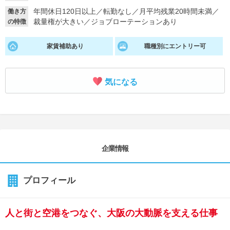
年間休日120日以上
／
転勤なし
／
月平均残業20時間未満
／
働き方
就活支援
就活コラム
裁量権が大きい
／
ジョブローテーションあり
の特徴
就活ノウハウが満載！
お役立ち記事・相談室など
家賃補助あり
職種別にエントリー可
適職診断
就活チャンネル
あなたに合う仕事を診断！
動画で対策講座をチェック
気になる
就活ニュースペーパー
よくある質問
就活時事ニュースを更新
不明点があればこちら
企業情報
プロフィール
人と街と空港をつなぐ、大阪の大動脈を支える仕事