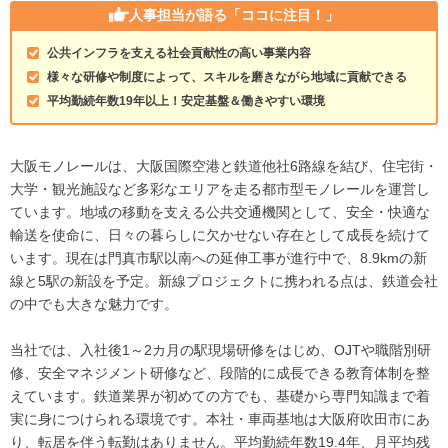
人事担当が語る
「ココに注目！」
公共インフラを支える社会貢献性の高い事業内容
様々な研修や制度によって、スキルを磨きながら地域に貢献できる
平均勤続年数19年以上！安定基盤＆働きやすい環境
大阪モノレールは、大阪国際空港と鉄道他社6路線を結び、住宅街・
大学・観光施設など多彩なエリアを走る都市型モノレールを運営し
ています。地域の移動を支える公共交通機関として、安全・快適な
輸送を使命に、日々の暮らしに欠かせない存在として成長を続けて
います。現在は門真市駅以南への延伸工事が進行中で、8.9kmの新
線と5駅の新設を予定。新線プロジェクトに携われる点は、鉄道会社
の中でも大きな魅力です。
当社では、入社後1～2カ月の駅現場研修をはじめ、OJTや職階別研
修、安全マネジメント研修など、段階的に成長できる教育体制を整
えています。鉄道業界が初めての方でも、基礎から専門知識まで着
実に身につけられる環境です。本社・車両基地は大阪府吹田市にあ
り、転居を伴う転勤はありません。平均勤続年数19.4年、月平均残