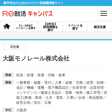
新卒学生のためのスカウト型就職情報サイト
【4年生】
イベントを
【1～3年生】
採用情報を
就活支援
インターンを探す
探す
会員登録
ログイン
探す
会員ID・パスワードを忘れた方はこちら
正社員
探す
大阪モノレール株式会社
【4年生】
【4年生】
【1～3年生】
採用情報を探す
説明会を探す
インターンを探す
鉄道・陸運・海運・空輸・倉庫
業種
一般事務・秘書・受付
／
人事・総務・労務
／
経理・財務・
職種
会計
／
機械・電機・電子機器設計
／
生産管理・品質管理・
イベントを探す
メンテナンス
／
建築土木設計・測量・積算
スカウト
／
施工管理
お知らせ
／
技
能工(整備・製造・土木・電気・工事)
／
企画・商品開発
／
経営企画
／
宣伝・広報
就活ノウハウ・サポート
大阪府
本社