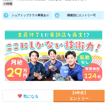
の特徴
就活支援
就活コラム
シェアトップクラス事業あり
職種別にエントリー可
就活ノウハウが満載！
お役立ち記事・相談室など
適職診断
就活チャンネル
あなたに合う仕事を診断！
動画で対策講座をチェック
就活ニュースペーパー
よくある質問
就活時事ニュースを更新
不明点があればこちら
【4年生】
気になる
エントリー