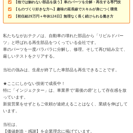
【他では触れない部品を扱う】車のパーツを分解・再生する専門技
【ものづくり好きな方へ】趣味の延長線でスキルが身につく環境
【初任給29万円＋年休124日】無理なく長く続けられる働き方
私たちながおテクノは、自動車の壊れた部品から「リビルドパー
ツ」と呼ばれる再生部品をつくっている会社です。
車のパーツを一度バラバラに分解し、修理。そして再び組み立て、
厳しいテストをクリアする。
当社の強みは、生産が終了した車部品も再生できることです。
★ここにしかない技術で成長中！
特に「インジェクター」は、車業界で“最後の砦”として存在感を放
っています。
新規営業をせずともご依頼が途絶えることはなく、業績を伸ばして
います。
当社は、
【価値創造・感謝】を企業理念に掲げています。