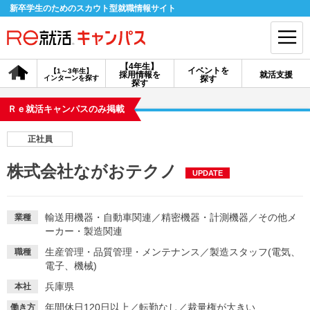
新卒学生のためのスカウト型就職情報サイト
【4年生】
イベントを
【1～3年生】
採用情報を
就活支援
インターンを探す
探す
会員登録
ログイン
探す
Ｒｅ就活キャンパスのみ掲載
会員ID・パスワードを忘れた方はこちら
正社員
探す
株式会社ながおテクノ
UPDATE
【4年生】
【4年生】
【1～3年生】
採用情報を探す
説明会を探す
インターンを探す
輸送用機器・自動車関連
／
精密機器・計測機器
／
その他メ
業種
ーカー・製造関連
生産管理・品質管理・メンテナンス
／
製造スタッフ(電気、
職種
イベントを探す
スカウト
お知らせ
電子、機械)
兵庫県
本社
就活ノウハウ・サポート
年間休日120日以上
／
転勤なし
／
裁量権が大きい
働き方