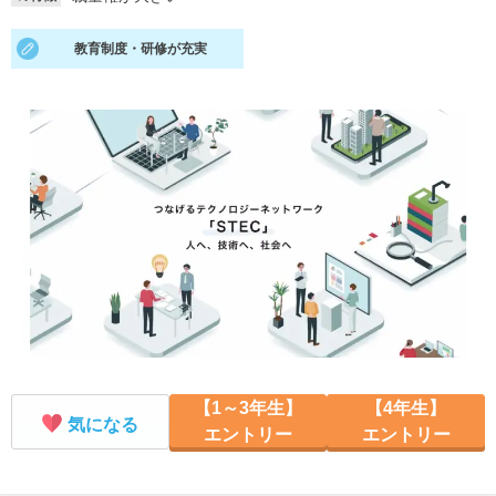
就活支援
就活コラム
教育制度・研修が充実
就活ノウハウが満載！
お役立ち記事・相談室など
適職診断
就活チャンネル
あなたに合う仕事を診断！
動画で対策講座をチェック
就活ニュースペーパー
よくある質問
就活時事ニュースを更新
不明点があればこちら
【1～3年生】
【4年生】
気になる
エントリー
エントリー