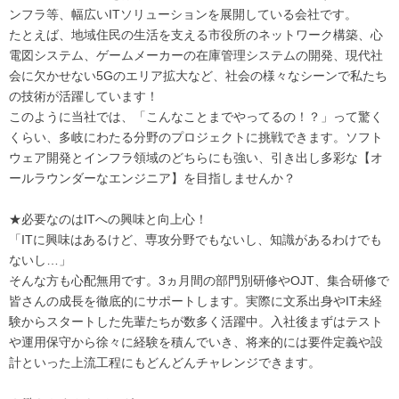
ンフラ等、幅広いITソリューションを展開している会社です。
たとえば、地域住民の生活を支える市役所のネットワーク構築、心
電図システム、ゲームメーカーの在庫管理システムの開発、現代社
会に欠かせない5Gのエリア拡大など、社会の様々なシーンで私たち
の技術が活躍しています！
このように当社では、「こんなことまでやってるの！？」って驚く
くらい、多岐にわたる分野のプロジェクトに挑戦できます。ソフト
ウェア開発とインフラ領域のどちらにも強い、引き出し多彩な【オ
ールラウンダーなエンジニア】を目指しませんか？
★必要なのはITへの興味と向上心！
「ITに興味はあるけど、専攻分野でもないし、知識があるわけでも
ないし…」
そんな方も心配無用です。3ヵ月間の部門別研修やOJT、集合研修で
皆さんの成長を徹底的にサポートします。実際に文系出身やIT未経
験からスタートした先輩たちが数多く活躍中。入社後まずはテスト
や運用保守から徐々に経験を積んでいき、将来的には要件定義や設
計といった上流工程にもどんどんチャレンジできます。