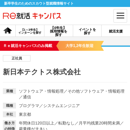
新卒学生のためのスカウト型就職情報サイト
【4年生】
イベントを
【1～3年生】
採用情報を
就活支援
インターンを探す
探す
会員登録
ログイン
探す
Ｒｅ就活キャンパスのみ掲載
大学1,2年生歓迎
会員ID・パスワードを忘れた方はこちら
正社員
探す
新日本テクトス株式会社
【4年生】
【4年生】
【1～3年生】
採用情報を探す
説明会を探す
インターンを探す
ソフトウェア・情報処理
／
その他ソフトウェア・情報処理
業種
／
通信
プログラマ
／
システムエンジニア
職種
イベントを探す
スカウト
お知らせ
東京都
本社
年間休日120日以上
／
転勤なし
／
月平均残業20時間未満
／
働き方
就活ノウハウ・サポート
裁量権が大きい
の特徴