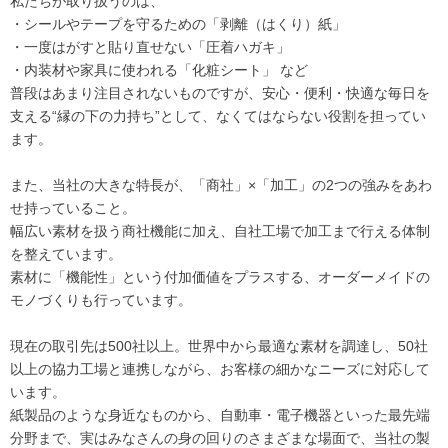
私たちが取り扱うのは、
・シールやテープを守るための「剥離（はくり）紙」
・一度はがすと貼り直せない「圧着ハガキ」
・内装材や家具に使われる「化粧シート」 など
普段はあまり注目されないものですが、安心・便利・快適な毎日を
支える“縁の下の力持ち”として、なくてはならない役割を担ってい
ます。
また、当社の大きな特長が、「商社」×「加工」の2つの強みをあわ
せ持っていること。
幅広い素材を扱う商社機能に加え、自社工場で加工まで行える体制
を整えています。
素材に「機能性」という付加価値をプラスする、オーダーメイドの
モノづくりも行っています。
現在の取引先は500社以上。世界中から最適な素材を調達し、50社
以上の協力工場と連携しながら、お客様の細かなニーズに対応して
います。
紙製品のような身近なものから、自動車・電子機器といった最先端
分野まで、実はみなさんの身の回りのさまざまな場面で、当社の製