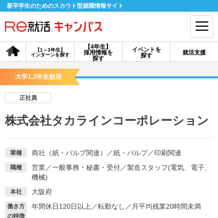
新卒学生のためのスカウト型就職情報サイト
【4年生】
イベントを
【1～3年生】
採用情報を
就活支援
インターンを探す
探す
会員登録
ログイン
探す
大学1,2年生歓迎
会員ID・パスワードを忘れた方はこちら
正社員
探す
株式会社タカラインコーポレーション
【4年生】
【4年生】
【1～3年生】
採用情報を探す
説明会を探す
インターンを探す
商社（紙・パルプ関連）
／
紙・パルプ
／
印刷関連
業種
営業
／
一般事務・秘書・受付
／
製造スタッフ(電気、電子、
職種
機械)
イベントを探す
スカウト
お知らせ
大阪府
本社
年間休日120日以上
／
転勤なし
／
月平均残業20時間未満
働き方
就活ノウハウ・サポート
の特徴