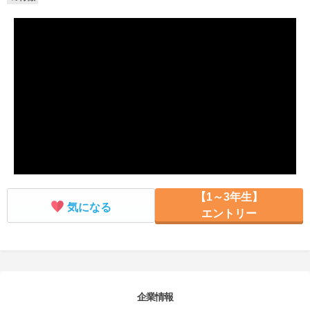
就活支援
就活コラム
就活ノウハウが満載！
お役立ち記事・相談室など
適職診断
就活チャンネル
あなたに合う仕事を診断！
動画で対策講座をチェック
就活ニュースペーパー
よくある質問
就活時事ニュースを更新
不明点があればこちら
【1～3年生】
気になる
エントリー
企業情報