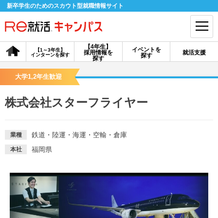
新卒学生のためのスカウト型就職情報サイト
【4年生】
イベントを
【1～3年生】
採用情報を
就活支援
インターンを探す
探す
会員登録
ログイン
探す
大学1,2年生歓迎
会員ID・パスワードを忘れた方はこちら
株式会社スターフライヤー
探す
鉄道・陸運・海運・空輸・倉庫
業種
【4年生】
【4年生】
【1～3年生】
採用情報を探す
説明会を探す
インターンを探す
福岡県
本社
イベントを探す
スカウト
お知らせ
就活ノウハウ・サポート