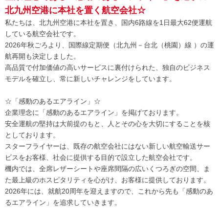
北九州空港に本社を置く航空会社☆
私たちは、北九州空港に本社を置き、国内6路線を1日最大62便運航
している航空会社です。
2026年秋ごろより、国際線定期便（北九州－台北（桃園）線 ）の運
航再開も決定しました。
高品質で付加価値の高いサービスに裏付けられた、独自のビジネス
モデルを確立し、常に新しいチャレンジをしています。
☆「感動のあるエアライン」☆
企業理念に「感動のあるエアライン」を掲げております。
安全運航の堅持は大前提のもと、人とその心を大切にすることを核
としております。
スターフライヤーは、既存の航空会社にはない新しい航空輸送サー
ビスをお客様、社会に提供する目的で設立した航空会社です。
機内では、全席レザーシートや座席間隔の広いくつろぎの空間、ま
た最上級のホスピタリティを心がけ、お客様に提供しております。
2026年には、就航20周年を迎えますので、これから先も「感動のあ
るエアライン」を追求していきます。