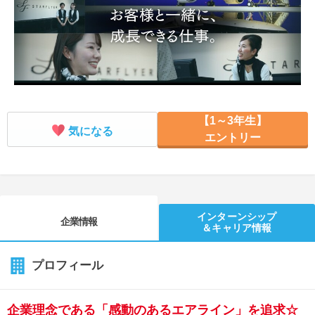
就活支援
就活コラム
就活ノウハウが満載！
お役立ち記事・相談室など
適職診断
就活チャンネル
あなたに合う仕事を診断！
動画で対策講座をチェック
【1～3年生】
就活ニュースペーパー
よくある質問
気になる
エントリー
就活時事ニュースを更新
不明点があればこちら
インターンシップ
企業情報
＆キャリア情報
プロフィール
企業理念である「感動のあるエアライン」を追求☆