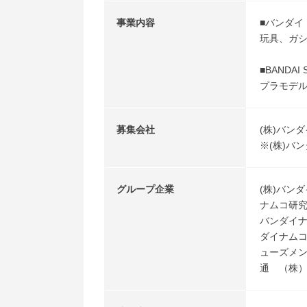
事業内容
■バンダイ
玩具、ガ
■BANDAI 
プラモデ
募集会社
(株)バンダイ
※(株)バ
グループ企業
(株)バン
ナムコ研
バンダイ
ダイナムコ
ューズメ
通 （株