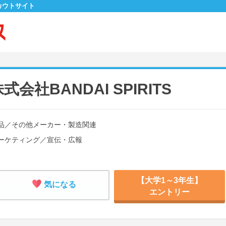
カウトサイト
社BANDAI SPIRITS
品
／
その他メーカー・製造関連
ーケティング
／
宣伝・広報
【大学1～3年生】
気になる
エントリー