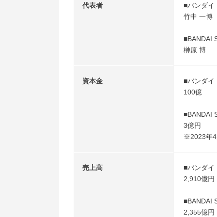
代表者
■バンダイ
竹中 一博
■BANDAI 
榊原 博
資本金
■バンダイ
100億
■BANDAI 
3億円
※2023年
売上高
■バンダイ
2,910億円
■BANDAI 
2,355億円