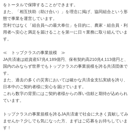
をトータルで保障することができます。
また、「相互扶助（助け合い）」を理念に掲げ、協同組合という形
態で事業を運営しています。
営利ではなく「組合員への最大奉仕」を目的に、農家・組合員・利
用者へ安心と満足を届けることを第一に日々業務に取り組んでいま
す。
≪ トップクラスの事業規模 ≫
JA共済連は総資産57兆4,189億円、保有契約高210兆4,113億円と、
国内のみならず世界でもトップクラスの事業規模を誇る共済団体で
す。
また、過去の多くの災害においては確かな共済金支払実績を誇り、
日本中のご契約者様に安心を届けています。
これら数字の背景にはご契約者様からの厚い信頼と期待が込められ
ています。
トップクラスの事業規模を誇るJA共済連で社会に大きく貢献してみ
ませんか？少しでも気になった方、まずはご応募をお待ちしていま
す！