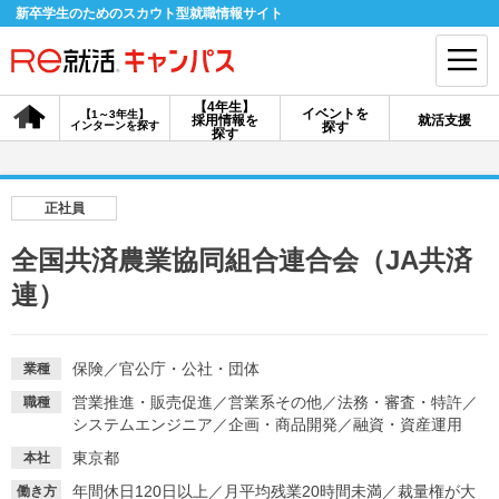
新卒学生のためのスカウト型就職情報サイト
【4年生】
イベントを
【1～3年生】
採用情報を
就活支援
インターンを探す
探す
会員登録
ログイン
探す
会員ID・パスワードを忘れた方はこちら
正社員
探す
全国共済農業協同組合連合会（JA共済
連）
【4年生】
【4年生】
【1～3年生】
採用情報を探す
説明会を探す
インターンを探す
保険
／
官公庁・公社・団体
業種
営業推進・販売促進
／
営業系その他
／
法務・審査・特許
／
職種
イベントを探す
スカウト
お知らせ
システムエンジニア
／
企画・商品開発
／
融資・資産運用
東京都
本社
就活ノウハウ・サポート
年間休日120日以上
／
月平均残業20時間未満
／
裁量権が大
働き方