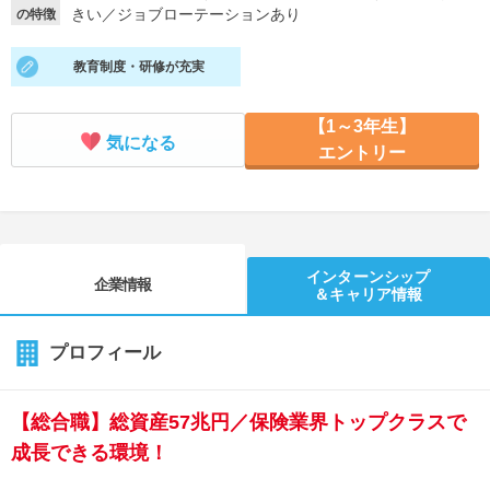
きい
／
ジョブローテーションあり
の特徴
就活支援
就活コラム
教育制度・研修が充実
就活ノウハウが満載！
お役立ち記事・相談室など
適職診断
就活チャンネル
【1～3年生】
気になる
エントリー
あなたに合う仕事を診断！
動画で対策講座をチェック
就活ニュースペーパー
よくある質問
就活時事ニュースを更新
不明点があればこちら
インターンシップ
企業情報
＆キャリア情報
プロフィール
【総合職】総資産57兆円／保険業界トップクラスで
成長できる環境！