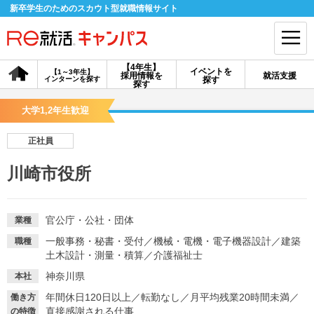
新卒学生のためのスカウト型就職情報サイト
【4年生】
イベントを
【1～3年生】
採用情報を
就活支援
インターンを探す
探す
会員登録
ログイン
探す
大学1,2年生歓迎
会員ID・パスワードを忘れた方はこちら
正社員
探す
川崎市役所
【4年生】
【4年生】
【1～3年生】
採用情報を探す
説明会を探す
インターンを探す
官公庁・公社・団体
業種
一般事務・秘書・受付
／
機械・電機・電子機器設計
／
建築
職種
土木設計・測量・積算
／
介護福祉士
イベントを探す
スカウト
お知らせ
神奈川県
本社
年間休日120日以上
／
転勤なし
／
月平均残業20時間未満
／
働き方
就活ノウハウ・サポート
直接感謝される仕事
の特徴