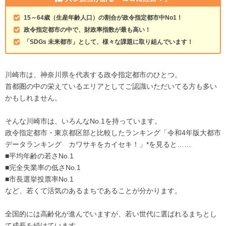
15～64歳（生産年齢人口）の割合が政令指定都市中No1！
政令指定都市の中で、財政率指数が最も高い！
「SDGs 未来都市」として、様々な課題に取り組んでいます！
川崎市は、神奈川県を代表する政令指定都市のひとつ。
首都圏の中の栄えているエリアとしてご認識いただいてる方も多い
かもしれません。
そんな川崎市は、いろんなNo.1を持っています。
政令指定都市・東京都区部と比較したランキング「令和4年版大都市
データランキング カワサキをカイセキ！」*を見ると……
■平均年齢の若さNo.1
■完全失業率の低さNo.1
■市長選挙投票率No.1
など、若くて活気のあるまちであることが分かります。
全国的には高齢化が進んでいますが、若い世代に選ばれるまちとし
て成長を続けています。