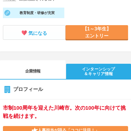
就活支援
就活コラム
教育制度・研修が充実
就活ノウハウが満載！
お役立ち記事・相談室など
【1～3年生】
適職診断
就活チャンネル
気になる
エントリー
あなたに合う仕事を診断！
動画で対策講座をチェック
就活ニュースペーパー
よくある質問
就活時事ニュースを更新
不明点があればこちら
インターンシップ
企業情報
＆キャリア情報
プロフィール
市制100周年を迎えた川崎市。次の100年に向けて挑
戦を続けます。
人事担当が語る
「ココに注目！」