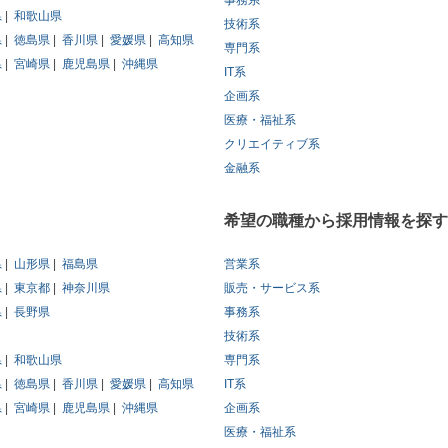
事務系
県
和歌山県
技術系
県
徳島県
香川県
愛媛県
高知県
専門系
県
宮崎県
鹿児島県
沖縄県
IT系
企画系
医療・福祉系
クリエイティブ系
金融系
希望の職種から採用情報を探す
県
山形県
福島県
営業系
県
東京都
神奈川県
販売・サービス系
県
長野県
事務系
技術系
県
和歌山県
専門系
県
徳島県
香川県
愛媛県
高知県
IT系
県
宮崎県
鹿児島県
沖縄県
企画系
医療・福祉系