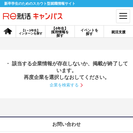
新卒学生のためのスカウト型就職情報サイト
【4年生】
イベントを
【1～3年生】
採用情報を
就活支援
インターンを探す
探す
会員登録
ログイン
探す
会員ID・パスワードを忘れた方はこちら
・ 該当する企業情報が存在しないか、掲載が終了して
探す
います。
再度企業を選択しなおしてください。
企業を検索する
【4年生】
【4年生】
【1～3年生】
採用情報を探す
説明会を探す
インターンを探す
イベントを探す
スカウト
お知らせ
お問い合わせ
就活ノウハウ・サポート