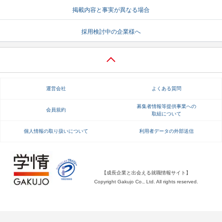
掲載内容と事実が異なる場合
就活支援
就活コラム
採用検討中の企業様へ
就活ノウハウが満載！
お役立ち記事・相談室など
適職診断
就活チャンネル
あなたに合う仕事を診断！
動画で対策講座をチェック
運営会社
よくある質問
就活ニュースペーパー
よくある質問
就活時事ニュースを更新
不明点があればこちら
募集者情報等提供事業への
会員規約
取組について
個人情報の取り扱いについて
利用者データの外部送信
【成長企業と出会える就職情報サイト】
Copyright Gakujo Co., Ltd. All rights reserved.