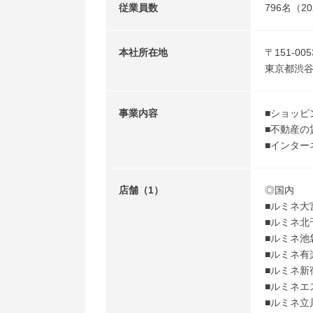
従業員数
796名（
本社所在地
〒151-005
東京都渋谷区
事業内容
■ショッピ
■不動産の
■インター
店舗（1）
◎国内
■ルミネ大
■ルミネ北
■ルミネ池
■ルミネ有
■ルミネ新
■ルミネエ
■ルミネ立