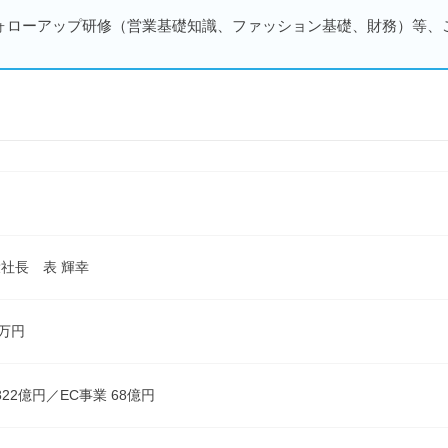
ォローアップ研修（営業基礎知識、ファッション基礎、財務）等、
社長 表 輝幸
0万円
,822億円／EC事業 68億円