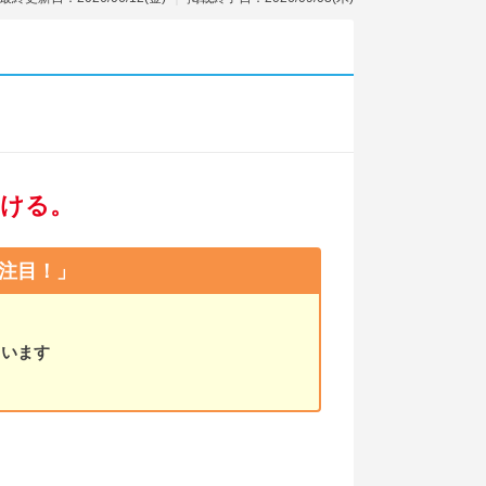
ける。
注目！」
ています