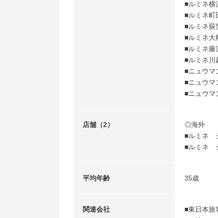
■ルミネ横
■ルミネ町
■ルミネ荻
■ルミネ大
■ルミネ藤
■ルミネ川
■ニュウマ
■ニュウマ
■ニュウマ
店舗（2）
◎海外
■ルミネ シン
■ルミネ ジャ
平均年齢
35歳
関連会社
■東日本旅