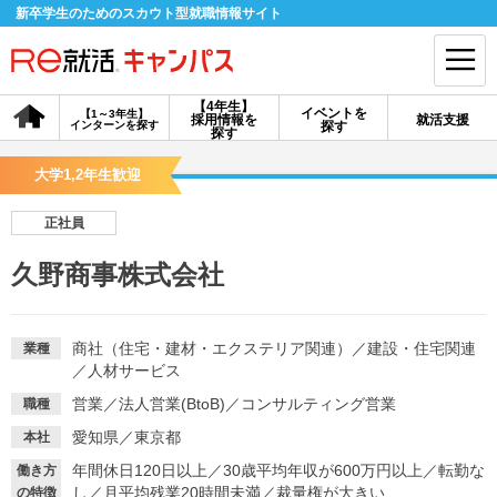
新卒学生のためのスカウト型就職情報サイト
【4年生】
イベントを
【1～3年生】
採用情報を
就活支援
インターンを探す
探す
会員登録
ログイン
探す
大学1,2年生歓迎
会員ID・パスワードを忘れた方はこちら
正社員
探す
久野商事株式会社
【4年生】
【4年生】
【1～3年生】
採用情報を探す
説明会を探す
インターンを探す
商社（住宅・建材・エクステリア関連）
／
建設・住宅関連
業種
／
人材サービス
営業
／
法人営業(BtoB)
／
コンサルティング営業
職種
イベントを探す
スカウト
お知らせ
愛知県／東京都
本社
年間休日120日以上
／
30歳平均年収が600万円以上
／
転勤な
働き方
就活ノウハウ・サポート
し
／
月平均残業20時間未満
／
裁量権が大きい
の特徴