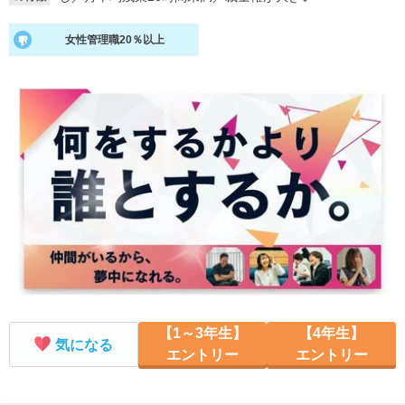
就活支援
就活コラム
女性管理職20％以上
就活ノウハウが満載！
お役立ち記事・相談室など
適職診断
就活チャンネル
あなたに合う仕事を診断！
動画で対策講座をチェック
就活ニュースペーパー
よくある質問
就活時事ニュースを更新
不明点があればこちら
【1～3年生】
【4年生】
気になる
エントリー
エントリー