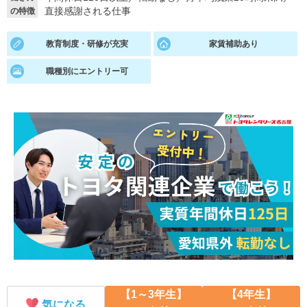
直接感謝される仕事
の特徴
就活支援
就活コラム
教育制度・研修が充実
家賃補助あり
就活ノウハウが満載！
お役立ち記事・相談室など
職種別にエントリー可
適職診断
就活チャンネル
あなたに合う仕事を診断！
動画で対策講座をチェック
就活ニュースペーパー
よくある質問
就活時事ニュースを更新
不明点があればこちら
【1～3年生】
【4年生】
気になる