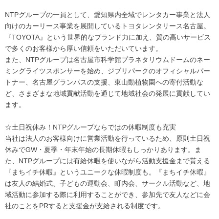
NTPグループの一員として、愛知県内全域でレンタカー事業と法人
向けのカーリース事業を展開しているトヨタレンタリース名古屋。
『TOYOTA』という世界的なブランド力に加え、質の高いサービス
で多くのお客様から厚い信頼をいただいています。
また、NTPグループは名古屋市科学館プラネタリウムドームのネー
ミングライツスポンサーを始め、ジブリパークのオフィシャルパー
トナー、名古屋グランパスの支援、東山動植物園への寄付活動な
ど、さまざまな地域貢献活動を通じて地域社会の発展に貢献してい
ます。
☆土日祝休み！NTPグループならではの休暇制度も充実
当社は法人のお客様向けに営業活動を行っているため、原則土日祝
休みでGW・夏季・年末年始の長期休暇もしっかりあります。ま
た、NTPグループには有給休暇を使いながら活動支援金まで貰える
『まちイチ休暇』というユニークな休暇制度も。『まちイチ休暇』
は友人の結婚式、子どもの運動会、町内会、サークル活動など、地
域活動に参加する際に利用することができ、参加先で友人などに会
社のことをPRすると支援金が支給される制度です。