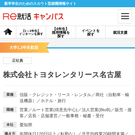
新卒学生のためのスカウト型就職情報サイト
【4年生】
イベントを
【1～3年生】
採用情報を
就活支援
インターンを探す
探す
会員登録
ログイン
探す
大学1,2年生歓迎
会員ID・パスワードを忘れた方はこちら
正社員
探す
株式会社トヨタレンタリース名古屋
【4年生】
【4年生】
【1～3年生】
採用情報を探す
説明会を探す
インターンを探す
信販・クレジット・リース・レンタル
／
商社（自動車・輸
業種
送機器）
／
ホテル・旅行
営業
／
ルート営業(得意先中心)
／
法人営業(BtoB)
／
販売・接
職種
イベントを探す
スカウト
お知らせ
客
／
店長・店舗運営
／
一般事務・秘書・受付
愛知県
本社
就活ノウハウ・サポート
年間休日120日以上
／
転勤なし
／
月平均残業20時間未満
／
働き方