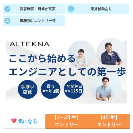
教育制度・研修が充実
家賃補助あり
就活支援
就活コラム
就活ノウハウが満載！
お役立ち記事・相談室など
職種別にエントリー可
適職診断
就活チャンネル
あなたに合う仕事を診断！
動画で対策講座をチェック
就活ニュースペーパー
よくある質問
就活時事ニュースを更新
不明点があればこちら
【1～3年生】
【4年生】
気になる
エントリー
エントリー