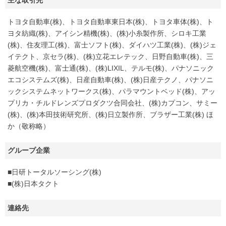
主な取引先
トヨタ自動車(株)、トヨタ自動車東日本(株)、トヨタ車体(株)、ト
ヨタ紡織(株)、アイシン精機(株)、(株)小糸製作所、シロキ工業
(株)、住友理工(株)、富士ソフト(株)、ダイハツ工業(株)、(株)ジェ
イテクト、京セラ(株)、(株)立花エレテック、日野自動車(株)、三
菱航空機(株)、富士通(株)、(株)LIXIL、テルモ(株)、パナソニック
エコシステムズ(株)、日産自動車(株)、(株)日産テクノ、パナソニ
ックシステムネットワークス(株)、パラマウントベッド(株)、アッ
プリカ・チルドレンズプロダクツ合同会社、(株)カプコン、サミー
(株)、(株)本田技術研究所、(株)日立製作所、ブラザー工業(株) ほ
か（敬称略）
グループ企業
■日研トータルソーシング(株)
■(株)日本タクト
連絡先