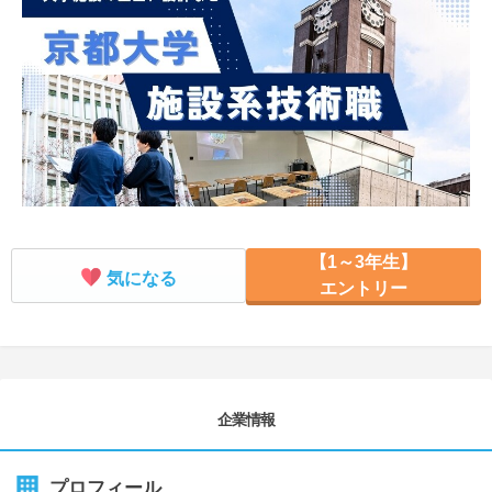
就活支援
就活コラム
就活ノウハウが満載！
お役立ち記事・相談室など
適職診断
就活チャンネル
あなたに合う仕事を診断！
動画で対策講座をチェック
就活ニュースペーパー
よくある質問
就活時事ニュースを更新
不明点があればこちら
【1～3年生】
気になる
エントリー
企業情報
プロフィール