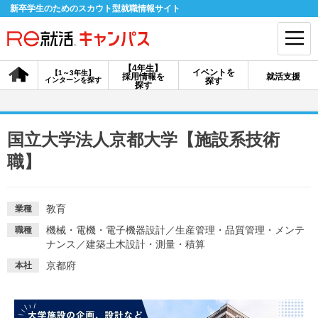
新卒学生のためのスカウト型就職情報サイト
【4年生】
イベントを
【1～3年生】
採用情報を
就活支援
インターンを探す
探す
会員登録
ログイン
探す
会員ID・パスワードを忘れた方はこちら
国立大学法人京都大学【施設系技術
探す
職】
【4年生】
【4年生】
【1～3年生】
教育
業種
採用情報を探す
説明会を探す
インターンを探す
機械・電機・電子機器設計
／
生産管理・品質管理・メンテ
職種
ナンス
／
建築土木設計・測量・積算
イベントを探す
スカウト
お知らせ
京都府
本社
就活ノウハウ・サポート