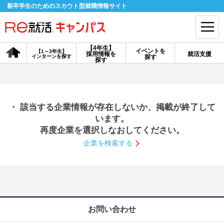
新卒学生のためのスカウト型就職情報サイト
【4年生】
イベントを
【1～3年生】
採用情報を
就活支援
インターンを探す
探す
会員登録
ログイン
探す
会員ID・パスワードを忘れた方はこちら
・ 該当する企業情報が存在しないか、掲載が終了して
探す
います。
再度企業を選択しなおしてください。
企業を検索する
【4年生】
【4年生】
【1～3年生】
採用情報を探す
説明会を探す
インターンを探す
イベントを探す
スカウト
お知らせ
お問い合わせ
就活ノウハウ・サポート