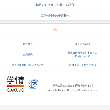
掲載内容と事実が異なる場合
就活支援
就活コラム
採用検討中の企業様へ
就活ノウハウが満載！
お役立ち記事・相談室など
適職診断
就活チャンネル
あなたに合う仕事を診断！
動画で対策講座をチェック
運営会社
よくある質問
就活ニュースペーパー
よくある質問
就活時事ニュースを更新
不明点があればこちら
募集者情報等提供事業への
会員規約
取組について
個人情報の取り扱いについて
利用者データの外部送信
【成長企業と出会える就職情報サイト】
Copyright Gakujo Co., Ltd. All rights reserved.