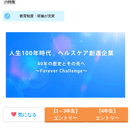
の特徴
就活支援
就活コラム
教育制度・研修が充実
就活ノウハウが満載！
お役立ち記事・相談室など
適職診断
就活チャンネル
あなたに合う仕事を診断！
動画で対策講座をチェック
就活ニュースペーパー
よくある質問
就活時事ニュースを更新
不明点があればこちら
【1～3年生】
【4年生】
気になる
エントリー
エントリー