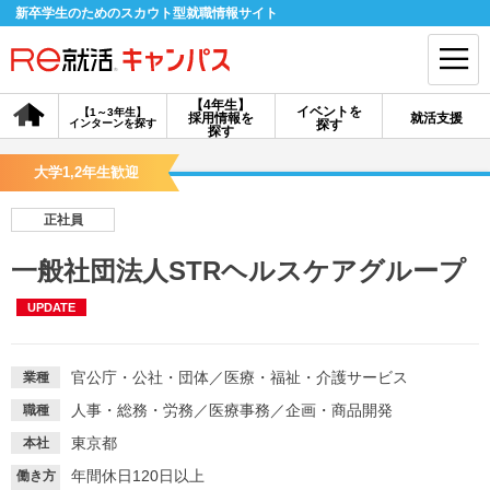
新卒学生のためのスカウト型就職情報サイト
【4年生】
イベントを
【1～3年生】
採用情報を
就活支援
インターンを探す
探す
会員登録
ログイン
探す
大学1,2年生歓迎
会員ID・パスワードを忘れた方はこちら
正社員
探す
一般社団法人STRヘルスケアグループ
UPDATE
【4年生】
【4年生】
【1～3年生】
採用情報を探す
説明会を探す
インターンを探す
官公庁・公社・団体
／
医療・福祉・介護サービス
業種
イベントを探す
スカウト
お知らせ
人事・総務・労務
／
医療事務
／
企画・商品開発
職種
東京都
本社
就活ノウハウ・サポート
年間休日120日以上
働き方