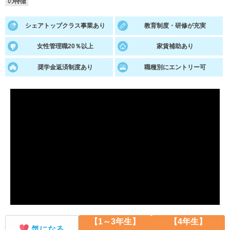
の特徴
就活支援
就活コラム
シェアトップクラス事業あり
教育制度・研修が充実
就活ノウハウが満載！
お役立ち記事・相談室など
女性管理職20％以上
家賃補助あり
適職診断
就活チャンネル
奨学金返済制度あり
職種別にエントリー可
あなたに合う仕事を診断！
動画で対策講座をチェック
就活ニュースペーパー
よくある質問
就活時事ニュースを更新
不明点があればこちら
【1～3年生】
【4年生】
気になる