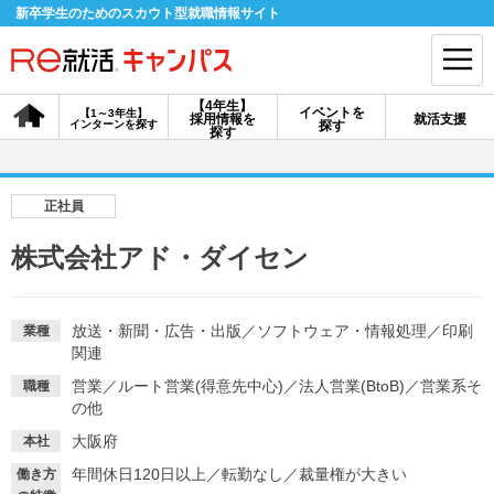
新卒学生のためのスカウト型就職情報サイト
【4年生】
イベントを
【1～3年生】
採用情報を
就活支援
インターンを探す
探す
会員登録
ログイン
探す
会員ID・パスワードを忘れた方はこちら
正社員
探す
株式会社アド・ダイセン
【4年生】
【4年生】
【1～3年生】
採用情報を探す
説明会を探す
インターンを探す
放送・新聞・広告・出版
／
ソフトウェア・情報処理
／
印刷
業種
関連
営業
／
ルート営業(得意先中心)
／
法人営業(BtoB)
／
営業系そ
職種
イベントを探す
の他
スカウト
お知らせ
大阪府
本社
年間休日120日以上
／
転勤なし
／
裁量権が大きい
就活ノウハウ・サポート
働き方