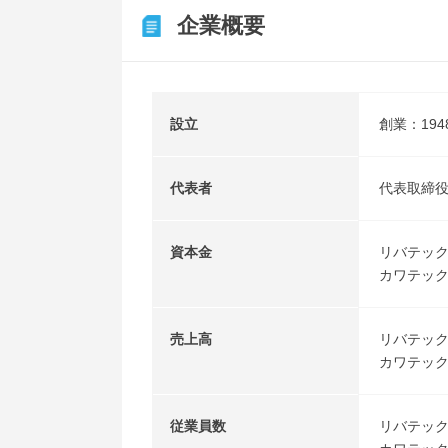
企業概要
設立
創業：194
代表者
代表取締
資本金
リバテック
カワテック：
売上高
リバテック
カワテック
従業員数
リバテック