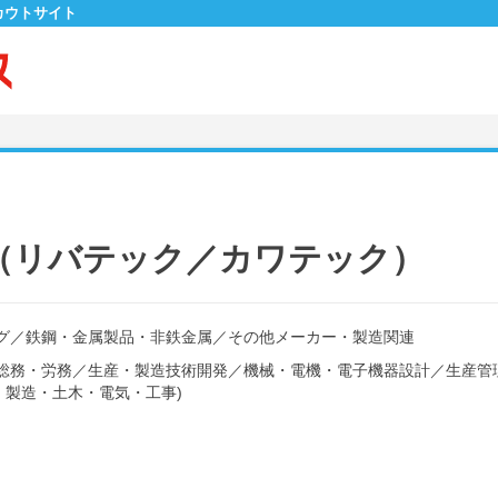
カウトサイト
（リバテック／カワテック）
グ
／
鉄鋼・金属製品・非鉄金属
／
その他メーカー・製造関連
総務・労務
／
生産・製造技術開発
／
機械・電機・電子機器設計
／
生産管
・製造・土木・電気・工事)