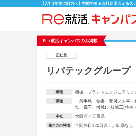
【入社1年後に戦力へ】挑戦できる会社に出会えるス
Ｒｅ就活キャンパスのみ掲載
正社員
リバテックグループ
機械・プラントエンジニアリン
業種
一般事務・秘書・受付
／
人事・
職種
気、電子、機械)
／
技能工(整備
大阪府／三重県
本社
年間休日120日以上
／
転勤なし
働き方の特徴