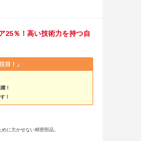
ェア25％！高い技術力を持つ自
注目！」
活躍！
です！
ために欠かせない精密部品。