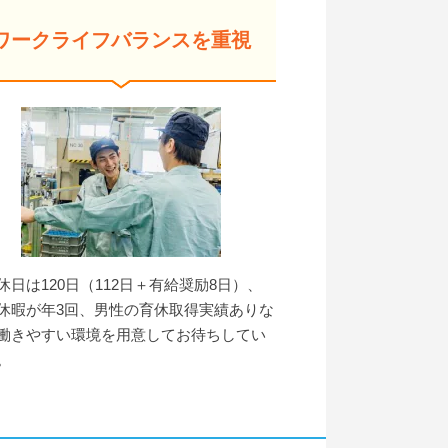
ワークライフバランスを重視
休日は120日（112日＋有給奨励8日）、
休暇が年3回、男性の育休取得実績ありな
働きやすい環境を用意してお待ちしてい
。