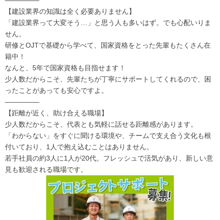
―――――
【建設業界の知識は全く必要ありません】
「建設業界って大変そう…」と思う人も多いはず。でも心配いりま
せん。
研修とOJTで基礎から学べて、国家資格をとった先輩もたくさん在
籍中！
なんと、5年で国家資格も目指せます！
少人数だからこそ、先輩たちが丁寧にサポートしてくれるので、困
ったことがあっても安心ですよ。
―――――
【距離が近く、助け合える職場】
少人数だからこそ、代表とも気軽に話せる距離感があります。
「わからない」をすぐに聞ける環境や、チームで支え合う文化も根
付いており、1人で抱え込むことはありません。
若手社員の約3人に1人が20代。フレッシュで活気があり、新しい意
見も歓迎される職場です。