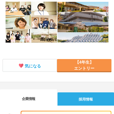
就活支援
就活コラム
就活ノウハウが満載！
お役立ち記事・相談室など
適職診断
就活チャンネル
あなたに合う仕事を診断！
動画で対策講座をチェック
就活ニュースペーパー
よくある質問
就活時事ニュースを更新
不明点があればこちら
【4年生】
気になる
エントリー
企業情報
採用情報