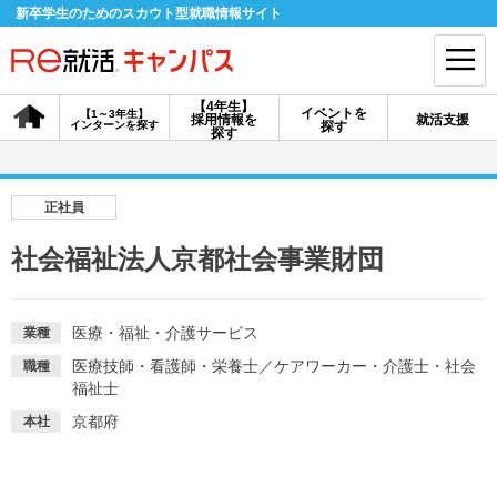
新卒学生のためのスカウト型就職情報サイト
【4年生】
イベントを
【1～3年生】
採用情報を
就活支援
インターンを探す
探す
会員登録
ログイン
探す
会員ID・パスワードを忘れた方はこちら
正社員
探す
社会福祉法人京都社会事業財団
【4年生】
【4年生】
【1～3年生】
採用情報を探す
説明会を探す
インターンを探す
医療・福祉・介護サービス
業種
医療技師・看護師・栄養士
／
ケアワーカー・介護士・社会
職種
福祉士
イベントを探す
スカウト
お知らせ
京都府
本社
就活ノウハウ・サポート