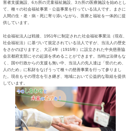
害者支援施設、6カ所の児童福祉施設、3カ所の医療施設を始めとし
て、種々の社会福祉事業・公益事業を行っている法人です。まさに
人間の生・老・病・死に寄り添いながら、医療と福祉を一体的に提
供しています。
社会福祉法人は戦後、1951年に制定された社会福祉事業法（現在、
社会福祉法）に基づいて規定されている法人ですが、当法人の歴史
をさかのぼりますと、大正4年（1915年）に設立された中央慈善協
会京都府支部にその起源を求めることができます。当時は法律もな
く、国や行政からの支援も無い中、当法人の先人達は「世のため、
人のため」に私財をなげうって種々の慈善事業を行って参りまし
た。現在もその理念を引き継ぎ、地域において公益的な取組を提供
しています。