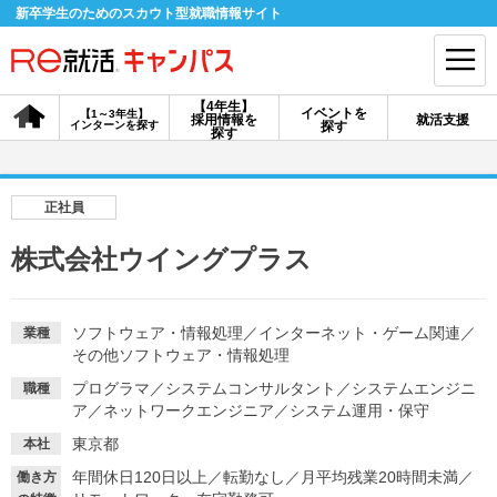
新卒学生のためのスカウト型就職情報サイト
【4年生】
イベントを
【1～3年生】
採用情報を
就活支援
インターンを探す
探す
会員登録
ログイン
探す
会員ID・パスワードを忘れた方はこちら
正社員
探す
株式会社ウイングプラス
【4年生】
【4年生】
【1～3年生】
採用情報を探す
説明会を探す
インターンを探す
ソフトウェア・情報処理
／
インターネット・ゲーム関連
／
業種
その他ソフトウェア・情報処理
プログラマ
／
システムコンサルタント
／
システムエンジニ
職種
イベントを探す
ア
／
ネットワークエンジニア
スカウト
／
システム運用・保守
お知らせ
東京都
本社
年間休日120日以上
／
転勤なし
／
月平均残業20時間未満
／
就活ノウハウ・サポート
働き方