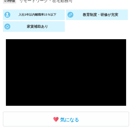
リモートワーク・在宅勤務可
の特徴
就活支援
就活コラム
教育制度・研修が充実
入社3年以内離職率15％以下
就活ノウハウが満載！
お役立ち記事・相談室など
家賃補助あり
適職診断
就活チャンネル
あなたに合う仕事を診断！
動画で対策講座をチェック
就活ニュースペーパー
よくある質問
就活時事ニュースを更新
不明点があればこちら
気になる