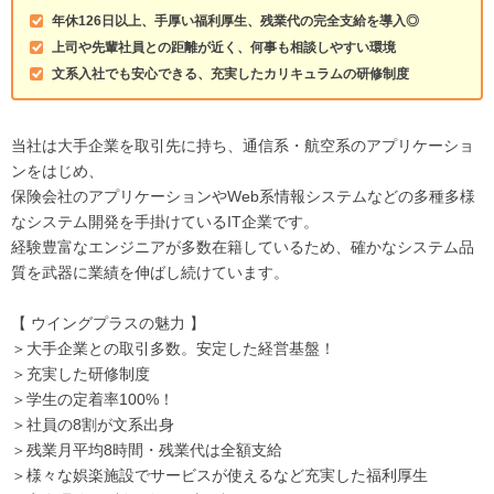
年休126日以上、手厚い福利厚生、残業代の完全支給を導入◎
上司や先輩社員との距離が近く、何事も相談しやすい環境
文系入社でも安心できる、充実したカリキュラムの研修制度
当社は大手企業を取引先に持ち、通信系・航空系のアプリケーショ
ンをはじめ、
保険会社のアプリケーションやWeb系情報システムなどの多種多様
なシステム開発を手掛けているIT企業です。
経験豊富なエンジニアが多数在籍しているため、確かなシステム品
質を武器に業績を伸ばし続けています。
【 ウイングプラスの魅力 】
＞大手企業との取引多数。安定した経営基盤！
＞充実した研修制度
＞学生の定着率100%！
＞社員の8割が文系出身
＞残業月平均8時間・残業代は全額支給
＞様々な娯楽施設でサービスが使えるなど充実した福利厚生