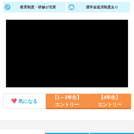
教育制度・研修が充実
奨学金返済制度あり
就活支援
就活コラム
就活ノウハウが満載！
お役立ち記事・相談室など
適職診断
就活チャンネル
あなたに合う仕事を診断！
動画で対策講座をチェック
就活ニュースペーパー
よくある質問
就活時事ニュースを更新
不明点があればこちら
【1～3年生】
【4年生】
気になる
エントリー
エントリー