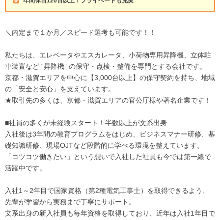
年間休日120日以上！プライベートも充実
＼内定まで１か月／スピード選考も可能です！！
私たちは、エレベータやエスカレータ、小荷物専用昇降機、立体駐
車装置など “昇降機” の保守・点検・整備を専門とする会社です。
京都・滋賀エリアを中心に【3,000台以上】の保守契約を持ち、地域
の「安全と安心」を支えています。
★取引先の多くは、京都・滋賀エリアの官公庁様や著名企業です！
■社員の多くが未経験スタート！半数以上が文系出身
入社後は3年間の教育プログラムをはじめ、ビジネスマナー研修、基
礎知識研修、現場OJTなど段階的に学べる環境を整えています。
「コツコツ働きたい」という想いで入社した社員も今では第一線で
活躍中です。
入社1～2年目で国家資格（第2種電気工事士）を取得できるよう、
先輩が学習から実務まで丁寧にサポート。
文系出身の新入社員も毎年資格を取得しており、近年は入社1年目で