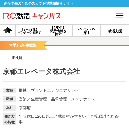
新卒学生のためのスカウト型就職情報サイト
【4年生】
イベントを
【1～3年生】
採用情報を
就活支援
インターンを探す
探す
会員登録
ログイン
探す
大学1,2年生歓迎
会員ID・パスワードを忘れた方はこちら
正社員
探す
京都エレベータ株式会社
【4年生】
【4年生】
【1～3年生】
採用情報を探す
説明会を探す
インターンを探す
機械・プラントエンジニアリング
業種
営業
／
生産管理・品質管理・メンテナンス
職種
イベントを探す
スカウト
お知らせ
京都府
本社
年間休日120日以上
／
裁量権が大きい
／
直接感謝される仕
働き方
事
の特徴
就活ノウハウ・サポート