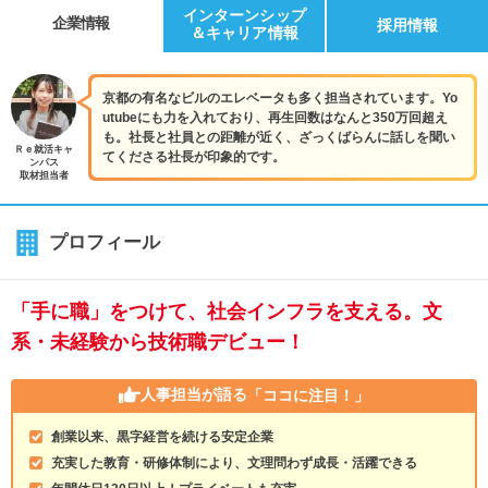
インターンシップ
企業情報
採用情報
＆キャリア情報
京都の有名なビルのエレベータも多く担当されています。Yo
utubeにも力を入れており、再生回数はなんと350万回超え
も。社長と社員との距離が近く、ざっくばらんに話しを聞い
Ｒｅ就活キャ
てくださる社長が印象的です。
ンパス
取材担当者
プロフィール
「手に職」をつけて、社会インフラを支える。文
系・未経験から技術職デビュー！
人事担当が語る
「ココに注目！」
創業以来、黒字経営を続ける安定企業
充実した教育・研修体制により、文理問わず成長・活躍できる