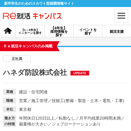
新卒学生のためのスカウト型就職情報サイト
【4年生】
イベントを
【1～3年生】
採用情報を
就活支援
インターンを探す
探す
会員登録
ログイン
探す
Ｒｅ就活キャンパスのみ掲載
会員ID・パスワードを忘れた方はこちら
正社員
探す
ハネダ防設株式会社
UPDATE
【4年生】
【4年生】
【1～3年生】
採用情報を探す
説明会を探す
インターンを探す
建設・住宅関連
業種
営業
／
施工管理
／
技能工(整備・製造・土木・電気・工事)
職種
イベントを探す
スカウト
お知らせ
東京都
本社
年間休日120日以上
／
転勤なし
／
月平均残業20時間未満
／
働き方
裁量権が大きい
／
ジョブローテーションあり
の特徴
就活ノウハウ・サポート