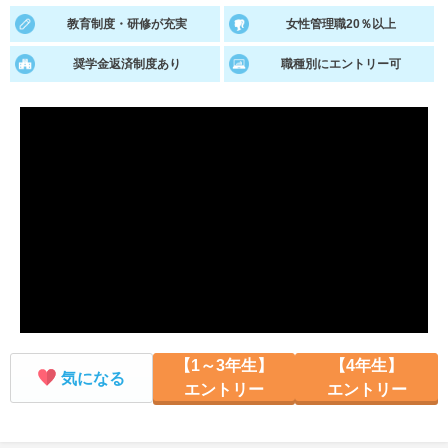
教育制度・研修が充実
女性管理職20％以上
就活支援
就活コラム
奨学金返済制度あり
職種別にエントリー可
就活ノウハウが満載！
お役立ち記事・相談室など
適職診断
就活チャンネル
あなたに合う仕事を診断！
動画で対策講座をチェック
就活ニュースペーパー
よくある質問
就活時事ニュースを更新
不明点があればこちら
【1～3年生】
【4年生】
気になる
エントリー
エントリー