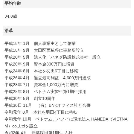
平均年齢
34.8歳
沿革
平成18年 1月 個人事業主として創業
平成18年 9月 大田区西糀谷に事務所設立
平成20年 5月 法人化「ハネダ防設株式会社」設立
平成20年 9月 資本金300万円に増資
平成24年 8月 本社を羽田6丁目に移転
平成26年 4月 過去最高利益 4,600万円達成
平成28年 7月 資本金1,000万円に増資
平成28年 8月 ベトナム実習生第1期生採用
平成30年 5月 創立10周年
平成30日 11月 （有）BNKオフィス社と合併
令和元年 8月 本社を羽田4丁目に移転
令和元年 10月 ベトナム、ハノイに現地法人 HANEDA（VIETNA
M）co.,Ltdを設立
令和2年 4月 新卒採用第1期生 入社