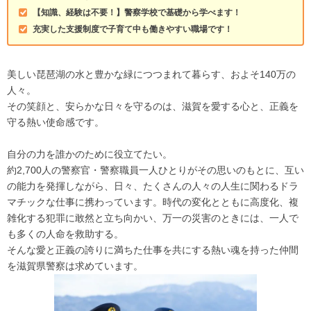
【知識、経験は不要！】警察学校で基礎から学べます！
充実した支援制度で子育て中も働きやすい職場です！
美しい琵琶湖の水と豊かな緑につつまれて暮らす、およそ140万の
人々。
その笑顔と、安らかな日々を守るのは、滋賀を愛する心と、正義を
守る熱い使命感です。
自分の力を誰かのために役立てたい。
約2,700人の警察官・警察職員一人ひとりがその思いのもとに、互い
の能力を発揮しながら、日々、たくさんの人々の人生に関わるドラ
マチックな仕事に携わっています。時代の変化とともに高度化、複
雑化する犯罪に敢然と立ち向かい、万一の災害のときには、一人で
も多くの人命を救助する。
そんな愛と正義の誇りに満ちた仕事を共にする熱い魂を持った仲間
を滋賀県警察は求めています。