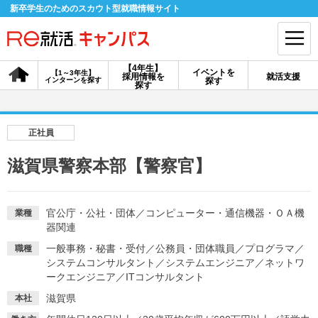
新卒学生のためのスカウト型就職情報サイト
【4年生】
イベントを
【1～3年生】
採用情報を
就活支援
インターンを探す
探す
会員登録
ログイン
探す
会員ID・パスワードを忘れた方はこちら
正社員
探す
滋賀県警察本部【警察官】
【4年生】
【4年生】
【1～3年生】
採用情報を探す
説明会を探す
インターンを探す
官公庁・公社・団体
／
コンピューター・通信機器・ＯＡ機
業種
器関連
一般事務・秘書・受付
／
公務員・団体職員
／
プログラマ
／
職種
イベントを探す
システムコンサルタント
スカウト
／
システムエンジニア
お知らせ
／
ネットワ
ークエンジニア
／
ITコンサルタント
滋賀県
本社
就活ノウハウ・サポート