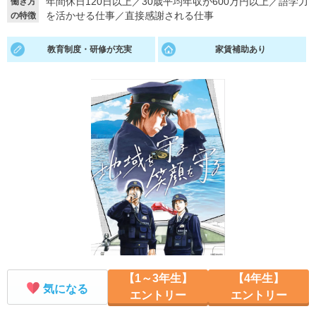
年間休日120日以上
／
30歳平均年収が600万円以上
／
語学力
働き方
を活かせる仕事
／
直接感謝される仕事
の特徴
就活支援
就活コラム
就活ノウハウが満載！
お役立ち記事・相談室など
教育制度・研修が充実
家賃補助あり
適職診断
就活チャンネル
あなたに合う仕事を診断！
動画で対策講座をチェック
就活ニュースペーパー
よくある質問
就活時事ニュースを更新
不明点があればこちら
【1～3年生】
【4年生】
気になる
エントリー
エントリー