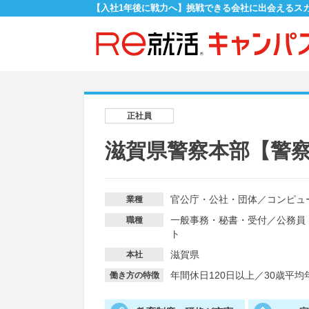
【入社1年後に戦力へ】挑戦できる会社に出会えるス
正社員
滋賀県警察本部【警
官公庁・公社・団体
／
コンピュ
業種
一般事務・秘書・受付
／
公務員
職種
ト
滋賀県
本社
年間休日120日以上
／
30歳平均
働き方の特徴