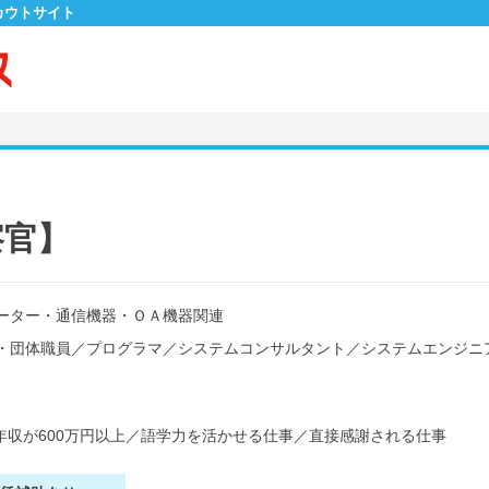
カウトサイト
察官】
ーター・通信機器・ＯＡ機器関連
・団体職員
／
プログラマ
／
システムコンサルタント
／
システムエンジニ
年収が600万円以上
／
語学力を活かせる仕事
／
直接感謝される仕事