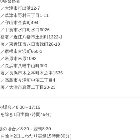
の各警察署
／大津市打出浜12-7
／草津市野村三丁目1-11
／守山市金森町494
／甲賀市水口町水口6026
察署／近江八幡市土田町1322-1
署／東近江市八日市緑町26-18
／彦根市古沢町660-3
／米原市米原1092
／長浜市八幡中山町300
署／長浜市木之本町木之本1536
／高島市今津町中沼二丁目4
署／大津市真野二丁目20-23
場合／8:30～17:15
を除き1日実働7時間45分）
の場合／8:30～翌朝8:30
を除き2日にわたり実働15時間30分）