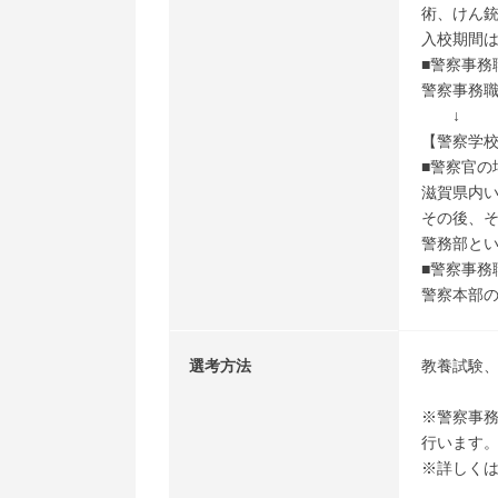
術、けん
入校期間は
■警察事務
警察事務職
↓
【警察学
■警察官の
滋賀県内
その後、
警務部と
■警察事務
警察本部
選考方法
教養試験
※警察事
行います
※詳しく