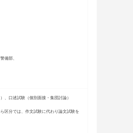
、警備部、
み）、口述試験（個別面接・集団討論）
れら区分では、作文試験に代わり論文試験を