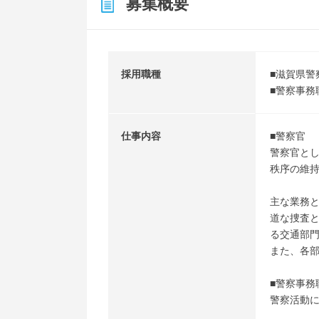
募集概要
採用職種
■滋賀県警
■警察事務
仕事内容
■警察官
警察官と
秩序の維
主な業務
道な捜査
る交通部
また、各
■警察事務
警察活動