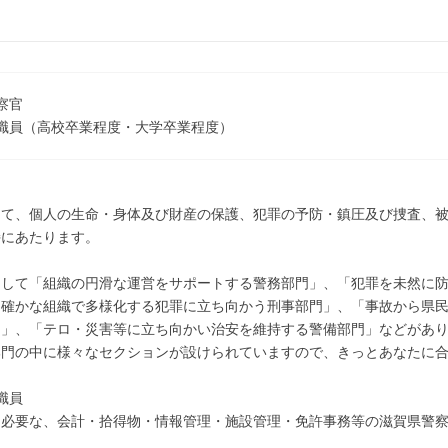
察官
職員（高校卒業程度・大学卒業程度）
して、個人の生命・身体及び財産の保護、犯罪の予防・鎮圧及び捜査、
持にあたります。
として「組織の円滑な運営をサポートする警務部門」、「犯罪を未然に
と確かな組織で多様化する犯罪に立ち向かう刑事部門」、「事故から県
門」、「テロ・災害等に立ち向かい治安を維持する警備部門」などがあ
部門の中に様々なセクションが設けられていますので、きっとあなたに
職員
に必要な、会計・拾得物・情報管理・施設管理・免許事務等の滋賀県警