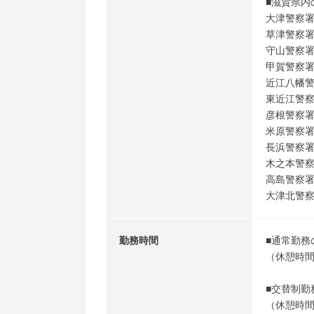
■滋賀県内
大津警察署
草津警察署
守山警察署
甲賀警察署
近江八幡警
東近江警察
彦根警察署
米原警察署
長浜警察署
木之本警察
高島警察署
大津北警察
勤務時間
■通常勤務の
（休憩時間
■交替制勤務
（休憩時間