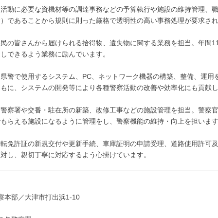
察活動に必要な資機材等の調達事務などの予算執行や施設の維持管理、
金）であることから規則に則った厳格で透明性の高い事務処理が要求さ
民の皆さんから届けられる拾得物、遺失物に関する業務を担当。年間119
返しできるよう業務に励んでいます。
：県警で使用するシステム、PC、ネットワーク機器の構築、整備、運用
ともに、システムの開発等により各種警察活動の改善や効率化にも貢献
：警察署や交番・駐在所の新築、改修工事などの施設管理を担当。警察
でもらえる施設になるように管理をし、警察機能の維持・向上を担いま
運転免許証の新規交付や更新手続、車庫証明の申請受理、道路使用許可
に対し、親切丁寧に対応するよう心掛けています。
察本部／大津市打出浜1-10