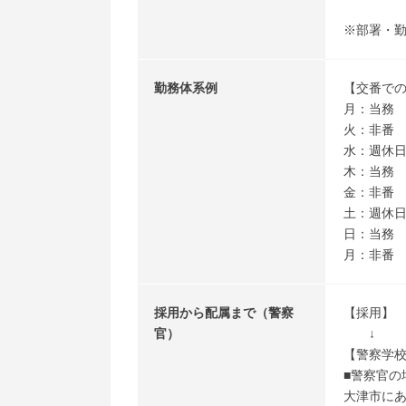
※部署・
勤務体系例
【交番で
月：当務 （
火：非番
水：週休
木：当務
金：非番
土：週休
日：当務
月：非番
採用から配属まで（警察
【採用】
官）
↓
【警察学
■警察官の
大津市に