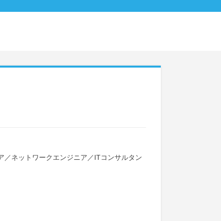
ア
／
ネットワークエンジニア
／
ITコンサルタン