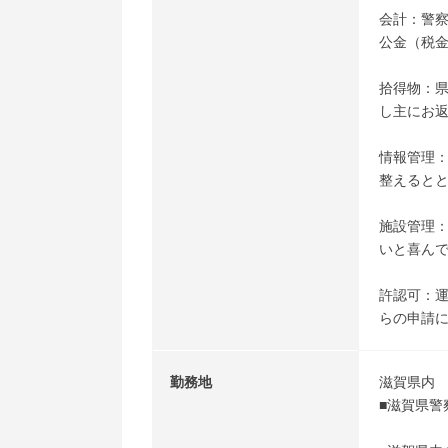
会計：警
公金（税
拾得物：県
し主にお
情報管理
整えると
施設管理
いと喜ん
許認可：
らの申請
勤務地
滋賀県内
■滋賀県警