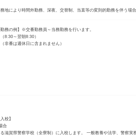
勤務地により時間外勤務、深夜、交替制、当直等の変則的勤務を伴う場
の勤務の例】※交番勤務員～当務勤務を行います。
8:30～翌朝8:30）
 （非番は週休日に含まれません）
日
日
校入校】
場合
ある滋賀県警察学校（全寮制）に入校します。 一般教養や法学、警察実