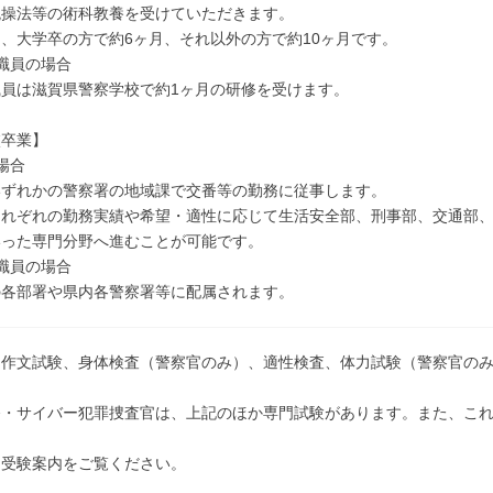
銃操法等の術科教養を受けていただきます。
、大学卒の方で約6ヶ月、それ以外の方で約10ヶ月です。
職員の場合
員は滋賀県警察学校で約1ヶ月の研修を受けます。
校卒業】
場合
いずれかの警察署の地域課で交番等の勤務に従事します。
それぞれの勤務実績や希望・適性に応じて生活安全部、刑事部、交通部
いった専門分野へ進むことが可能です。
職員の場合
の各部署や県内各警察署等に配属されます。
、作文試験、身体検査（警察官のみ）、適性検査、体力試験（警察官の
務・サイバー犯罪捜査官は、上記のほか専門試験があります。また、こ
。
は受験案内をご覧ください。