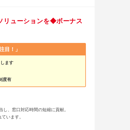
Tソリューションを◆ボーナス
注目！」
トします
制度有
。
当し、窓口対応時間の短縮に貢献。
れています。