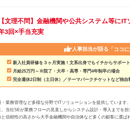
【文理不問】金融機関や公共システム等にI
年3回×手当充実
人事担当が語る
「ココに
新入社員研修を３ヶ月実施！文系出身でもイチからサポー
月給25万円～※院了・大卒・高専・専門4年制卒の場合
完全週休2日制（土日休）／テーマパークチケットなど独自
・業務管理など多様な分野でITソリューションを提供しています
は、当社SEが業務フローの見直しからシステム設計・導入までを担
力と信頼性の高さから大手金融機関や自治体など多くの顧客に選ば