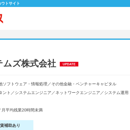
カウトサイト
テムズ株式会社
UPDATE
他ソフトウェア・情報処理
／
その他金融・ベンチャーキャピタル
タント
／
システムエンジニア
／
ネットワークエンジニア
／
システム運用
／
月平均残業20時間未満
家賃補助あり