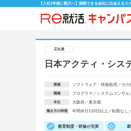
【入社1年後に戦力へ】挑戦できる会社に出会えるス
正社員
日本アクティ・シス
ソフトウェア・情報処理
／
その
業種
プログラマ
／
システムコンサル
職種
大阪府／東京都
本社
年間休日120日以上
／
転勤なし
働き方の特徴
教育制度・研修が充実