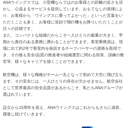
ANAウイングスでは、小型機ならではのお客様との距離の近さを活
かし、心温まるサービスを提供しています。おもてなしの発揮によ
り、お客様から「ウイングスに乗ってよかった」といった言葉をい
ただくことも多く、お客様に笑顔で飛行機をお降りいただくことが
日々の目標です。
また、コンパクトな組織だからこそ一人ひとりの裁量が大きく、早
期から責任のある業務に携わることができます。客室乗務員は、現
場に出て約2年で客室内を統括するチーフパーサーの資格を取得で
き、その後も安全/品質の推進者や組織運営に関わる班長、訓練の教
官等、様々なキャリアを描くことができます。
航空機は、様々な職種がチーム一丸となって初めて大空に飛び立ち
ます。その安全には、一人ひとりの存在が欠かせません。航空会社
として世界最高の安全品質があるからこそ、私たちANAグループが
選ばれています。
設立から15周年を迎え、ANAウイングスはこれからもさらに成長、
躍進し続けていきます。