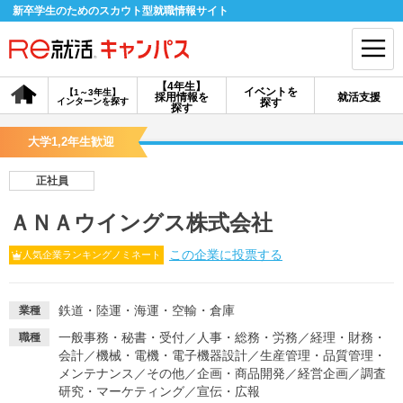
新卒学生のためのスカウト型就職情報サイト
【4年生】
イベントを
【1～3年生】
採用情報を
就活支援
インターンを探す
探す
会員登録
ログイン
探す
大学1,2年生歓迎
会員ID・パスワードを忘れた方はこちら
正社員
探す
ＡＮＡウイングス株式会社
この企業に投票する
人気企業ランキングノミネート
【4年生】
【4年生】
【1～3年生】
採用情報を探す
説明会を探す
インターンを探す
鉄道・陸運・海運・空輸・倉庫
業種
イベントを探す
スカウト
お知らせ
一般事務・秘書・受付
／
人事・総務・労務
／
経理・財務・
職種
会計
／
機械・電機・電子機器設計
／
生産管理・品質管理・
メンテナンス
／
その他
／
企画・商品開発
／
経営企画
／
調査
就活ノウハウ・サポート
研究・マーケティング
／
宣伝・広報