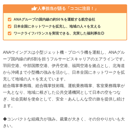
人事担当が語る
「ココに注目！」
ANAグループの国内線の約50％を運航する航空会社
日本全国にネットワークを拡充し、地域の人々を支える
ワークライフバランスを実現できる、充実した福利厚生◎
ANAウイングスは小型ジェット機・プロペラ機を運航し、ANAグル
ープ国内線の約5割を担うフルサービスキャリアのエアラインです。
羽田空港、中部国際空港、伊丹空港、福岡空港を拠点とし、北海道
から沖縄まで小型機の強みを活かし、日本全国にネットワークを拡
充して地域の人々を支えています。
総合職掌事務職、総合職掌技術職、運航乗務職掌、客室乗務職掌が
一丸となり、地域に根ざした公共交通機関として日本の空をつな
ぎ、社会貢献を使命として、安全・あんしんな空の旅を提供し続け
ます。
◆コンパクトな組織力が強み。裁量が大きく、その分やりがいも大
きい。