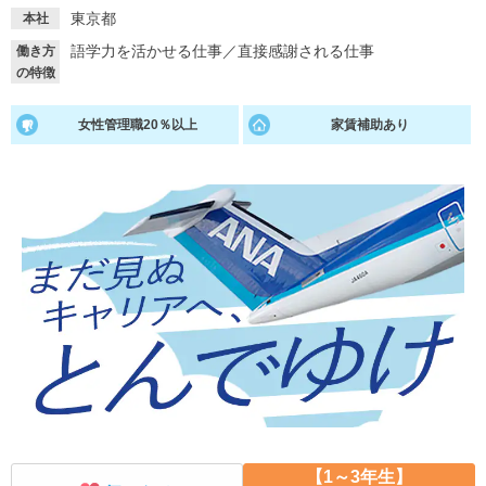
東京都
本社
就活支援
就活コラム
語学力を活かせる仕事
／
直接感謝される仕事
働き方
就活ノウハウが満載！
お役立ち記事・相談室など
の特徴
適職診断
就活チャンネル
女性管理職20％以上
家賃補助あり
あなたに合う仕事を診断！
動画で対策講座をチェック
就活ニュースペーパー
よくある質問
就活時事ニュースを更新
不明点があればこちら
【1～3年生】