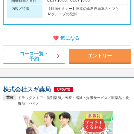
開催時期／日時
08/27 10:00、09/07 10:00
内容／特徴
【対面セミナー】日本の食料自給率のイマと
JAグループの役割
気になる
コース一覧・
エントリー
予約
株式会社スギ薬局
UPDATE
業種
ドラッグストア・調剤薬局／医療・福祉・介護サービス／医薬品・化
粧品・バイオ