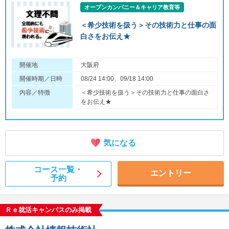
オープンカンパニー＆キャリア教育等
＜希少技術を扱う＞その技術力と仕事の面
白さをお伝え★
開催地
大阪府
開催時期／日時
08/24 14:00、09/18 14:00
内容／特徴
＜希少技術を扱う＞その技術力と仕事の面白さ
をお伝え★
気になる
コース一覧・
エントリー
予約
Ｒｅ就活キャンパスのみ掲載