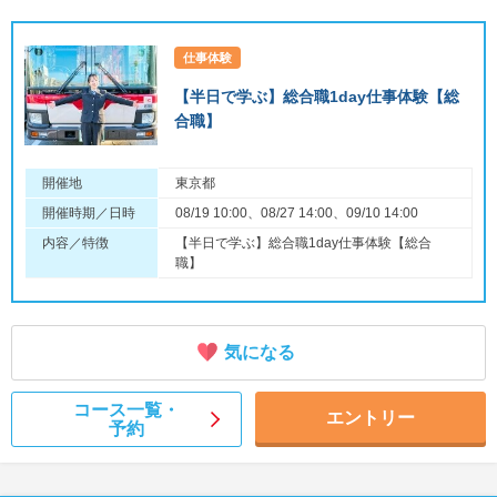
仕事体験
【半日で学ぶ】総合職1day仕事体験【総
合職】
開催地
東京都
開催時期／日時
08/19 10:00、08/27 14:00、09/10 14:00
内容／特徴
【半日で学ぶ】総合職1day仕事体験【総合
職】
気になる
コース一覧・
エントリー
予約