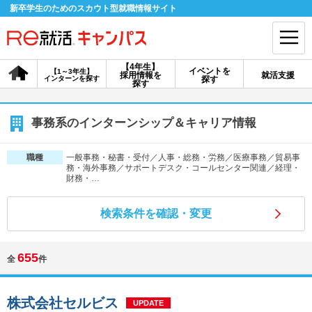
新卒学生のためのスカウト型就職情報サイト
【4年生】
イベントを
【1～3年生】
採用情報を
就活支援
インターンを探す
探す
会員登録
ログイン
探す
会員ID・パスワードを忘れた方はこちら
事務系のインターンシップ＆キャリア情報
探す
一般事務・秘書・受付／人事・総務・労務／医療事務／貿易事
職種
務・海外事務／サポートデスク・コールセンター関連／経理・
財務・…
【4年生】
【4年生】
【1～3年生】
採用情報を探す
説明会を探す
インターンを探す
検索条件を確認・変更
655
イベントを探す
スカウト
お知らせ
全
件
就活ノウハウ・サポート
株式会社セルビス
UPDATE