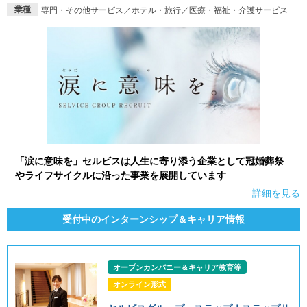
業種
専門・その他サービス／ホテル・旅行／医療・福祉・介護サービス
就活支援
就活コラム
就活ノウハウが満載！
お役立ち記事・相談室など
適職診断
就活チャンネル
あなたに合う仕事を診断！
動画で対策講座をチェック
就活ニュースペーパー
よくある質問
就活時事ニュースを更新
不明点があればこちら
「涙に意味を」セルビスは人生に寄り添う企業として冠婚葬祭
やライフサイクルに沿った事業を展開しています
詳細を見る
受付中のインターンシップ＆キャリア情報
オープンカンパニー＆キャリア教育等
オンライン形式