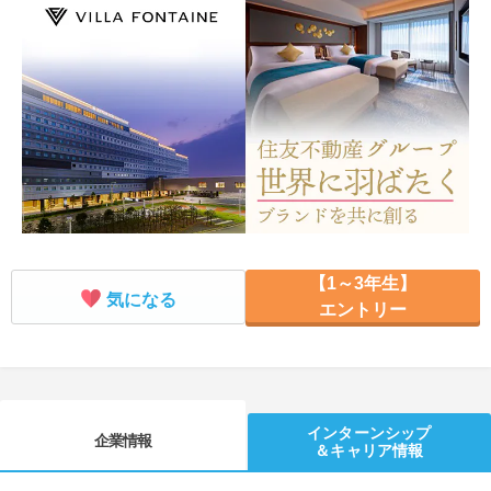
就活支援
就活コラム
就活ノウハウが満載！
お役立ち記事・相談室など
適職診断
就活チャンネル
あなたに合う仕事を診断！
動画で対策講座をチェック
就活ニュースペーパー
よくある質問
就活時事ニュースを更新
不明点があればこちら
【1～3年生】
気になる
エントリー
インターンシップ
企業情報
＆キャリア情報