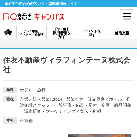
新卒学生のためのスカウト型就職情報サイト
【4年生】
イベントを
【1～3年生】
採用情報を
就活支援
インターンを探す
探す
会員登録
ログイン
探す
会員ID・パスワードを忘れた方はこちら
住友不動産ヴィラフォンテーヌ株式会
探す
社
【4年生】
【4年生】
【1～3年生】
ホテル・旅行
業種
採用情報を探す
説明会を探す
インターンを探す
営業
／
法人営業(BtoB)
／
営業推進・販売促進
／
ホテル、宿
職種
泊施設スタッフ
／
一般事務・秘書・受付
／
企画・商品開発
／
調査研究・マーケティング
／
宣伝・広報
イベントを探す
スカウト
お知らせ
東京都
本社
就活ノウハウ・サポート