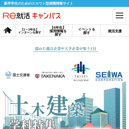
新卒学生のためのスカウト型就職情報サイト
【4年生】
イベントを
【1～3年生】
採用情報を
就活支援
インターンを探す
探す
会員登録
ログイン
探す
会員ID・パスワードを忘れた方はこちら
探す
【4年生】
【4年生】
【1～3年生】
採用情報を探す
説明会を探す
インターンを探す
イベントを探す
スカウト
お知らせ
就活ノウハウ・サポート