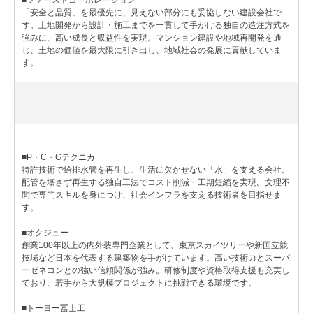
■ファーストコーポレーション
「安全と品質」を最優先に、見えない部分にも妥協しない建設会社で
す。土地開発から設計・施工までを一貫して手がける独自の造注方式を
強みに、高い成長と収益性を実現。マンション建設や地域再開発を通
じ、土地の価値を最大限に引き出し、地域社会の発展に貢献していま
す。
■P・C・Gテクニカ
特許技術で給排水管を再生し、生活に欠かせない「水」を支える会社。
配管を壊さず再生する独自工法でコスト削減・工期短縮を実現。文理不
問で専門スキルを身につけ、社会インフラを支える技術者を目指せま
す。
■オクジュー
創業100年以上の内外装専門企業として、東京スカイツリーや新国立競
技場など日本を代表する建築物を手がけています。高い技術力とスーパ
ーゼネコンとの強い信頼関係が強み。研修制度や資格取得支援も充実し
ており、若手から大規模プロジェクトに挑戦できる環境です。
■トーヨー冨士工