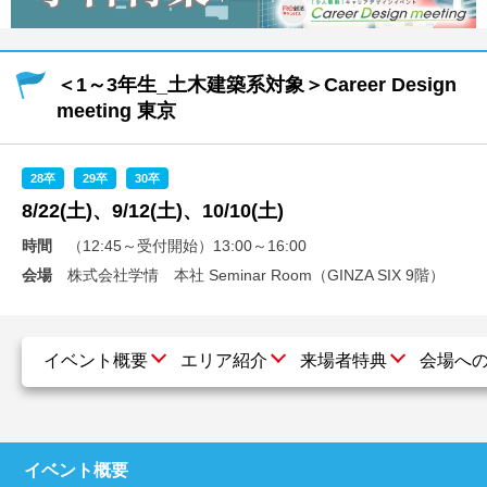
就活支援
就活コラム
就活ノウハウが満載！
お役立ち記事・相談室など
＜1～3年生_土木建築系対象＞Career Design
meeting 東京
適職診断
就活チャンネル
あなたに合う仕事を診断！
動画で対策講座をチェック
28卒
29卒
30卒
就活ニュースペーパー
よくある質問
8/22(土)、9/12(土)、10/10(土)
就活時事ニュースを更新
不明点があればこちら
時間
（12:45～受付開始）13:00～16:00
会場
株式会社学情 本社 Seminar Room（GINZA SIX 9階）
イベント概要
エリア紹介
来場者特典
会場へ
イベント概要