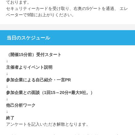
ております。
セキュリティーカードを受け取り、右奥のSゲートを通過、 エレ
ベーターで9階にお上がりください。
当日のスケジュール
（開催15分前）受付スタート
↓
主催者よりイベント説明
↓
参加企業による自己紹介・一言PR
↓
参加企業との面談（1回15～20分×最大9社。）
↓
他己分析ワーク
↓
終了
アンケートを記入いただき解散となります。