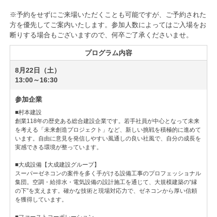
※予約をせずにご来場いただくことも可能ですが、ご予約された
方を優先してご案内いたします。参加人数によってはご入場をお
断りする場合もございますので、何卒ご了承くださいませ。
プログラム内容
8月22日（土）
13:00～16:30
参加企業
■村本建設
創業118年の歴史ある総合建設企業です。若手社員が中心となって未来
を考える「未来創造プロジェクト」など、新しい挑戦を積極的に進めて
います。自由に意見を発信しやすい風通しの良い社風で、自分の成長を
実感できる環境が整っています。
■大成設備【大成建設グループ】
スーパーゼネコンの案件を多く手がける設備工事のプロフェッショナル
集団。空調・給排水・電気設備の設計施工を通じて、大規模建築の“縁
の下”を支えます。確かな技術と現場対応力で、ゼネコンから厚い信頼
を獲得しています。