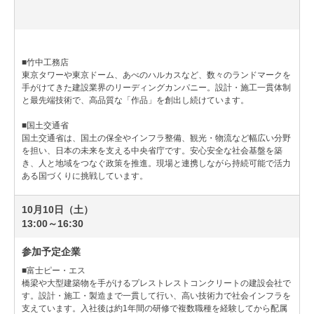
■竹中工務店
東京タワーや東京ドーム、あべのハルカスなど、数々のランドマークを
手がけてきた建設業界のリーディングカンパニー。設計・施工一貫体制
と最先端技術で、高品質な「作品」を創出し続けています。
■国土交通省
国土交通省は、国土の保全やインフラ整備、観光・物流など幅広い分野
を担い、日本の未来を支える中央省庁です。安心安全な社会基盤を築
き、人と地域をつなぐ政策を推進。現場と連携しながら持続可能で活力
ある国づくりに挑戦しています。
10月10日（土）
13:00～16:30
参加予定企業
■富士ピー・エス
橋梁や大型建築物を手がけるプレストレストコンクリートの建設会社で
す。設計・施工・製造まで一貫して行い、高い技術力で社会インフラを
支えています。入社後は約1年間の研修で複数職種を経験してから配属