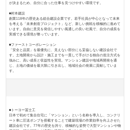
が決まるため、自分に合った仕事を見つけやすい環境です。
■村本建設
創業118年の歴史ある総合建設企業です。若手社員が中心となって未来
を考える「未来創造プロジェクト」など、新しい挑戦を積極的に進めて
います。自由に意見を発信しやすい風通しの良い社風で、自分の成長を
実感できる環境が整っています。
■ファーストコーポレーション
「安全と品質」を最優先に、見えない部分にも妥協しない建設会社で
す。土地開発から設計・施工までを一貫して手がける独自の造注方式を
強みに、高い成長と収益性を実現。マンション建設や地域再開発を通
じ、土地の価値を最大限に引き出し、地域社会の発展に貢献していま
す。
■トーヨー冨士工
日本で初めて集合住宅に「マンション」という名称を導入し、コンクリ
ート車に圧送ポンプを搭載することで建築現場の作業効率を向上させた
建設会社です。77年の歴史を誇り、積極的な姿勢で大型マンションや物