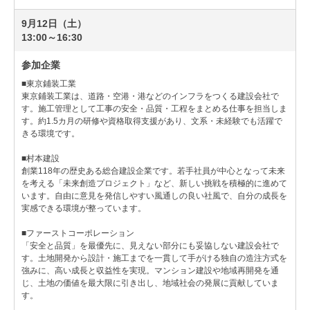
9月12日（土）
13:00～16:30
参加企業
■東京鋪装工業
東京鋪装工業は、道路・空港・港などのインフラをつくる建設会社で
す。施工管理として工事の安全・品質・工程をまとめる仕事を担当しま
す。約1.5カ月の研修や資格取得支援があり、文系・未経験でも活躍で
きる環境です。
■村本建設
創業118年の歴史ある総合建設企業です。若手社員が中心となって未来
を考える「未来創造プロジェクト」など、新しい挑戦を積極的に進めて
います。自由に意見を発信しやすい風通しの良い社風で、自分の成長を
実感できる環境が整っています。
■ファーストコーポレーション
「安全と品質」を最優先に、見えない部分にも妥協しない建設会社で
す。土地開発から設計・施工までを一貫して手がける独自の造注方式を
強みに、高い成長と収益性を実現。マンション建設や地域再開発を通
じ、土地の価値を最大限に引き出し、地域社会の発展に貢献していま
す。