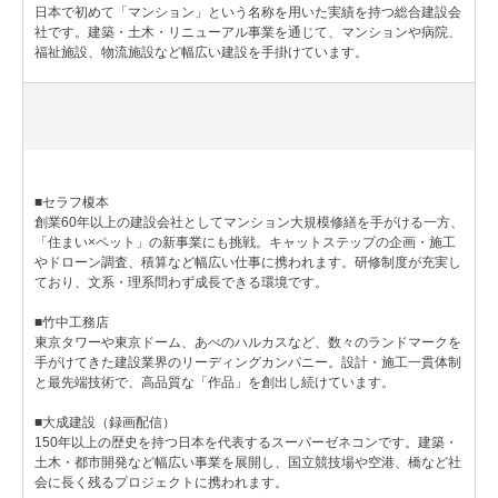
日本で初めて「マンション」という名称を用いた実績を持つ総合建設会
社です。建築・土木・リニューアル事業を通じて、マンションや病院、
福祉施設、物流施設など幅広い建設を手掛けています。
■セラフ榎本
創業60年以上の建設会社としてマンション大規模修繕を手がける一方、
「住まい×ペット」の新事業にも挑戦。キャットステップの企画・施工
やドローン調査、積算など幅広い仕事に携われます。研修制度が充実し
ており、文系・理系問わず成長できる環境です。
■竹中工務店
東京タワーや東京ドーム、あべのハルカスなど、数々のランドマークを
手がけてきた建設業界のリーディングカンパニー。設計・施工一貫体制
と最先端技術で、高品質な「作品」を創出し続けています。
■大成建設（録画配信）
150年以上の歴史を持つ日本を代表するスーパーゼネコンです。建築・
土木・都市開発など幅広い事業を展開し、国立競技場や空港、橋など社
会に長く残るプロジェクトに携われます。