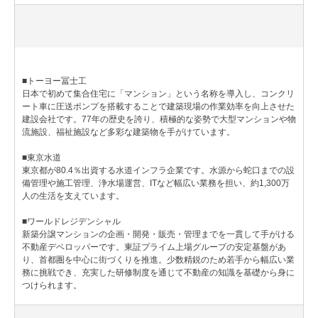
■トーヨー冨士工
日本で初めて集合住宅に「マンション」という名称を導入し、コンクリ
ート車に圧送ポンプを搭載することで建築現場の作業効率を向上させた
建設会社です。77年の歴史を誇り、積極的な姿勢で大型マンションや物
流施設、福祉施設など多彩な建築物を手がけています。
■東京水道
東京都が80.4％出資する水道インフラ企業です。水源から蛇口までの設
備管理や施工管理、浄水場運営、ITなど幅広い業務を担い、約1,300万
人の生活を支えています。
■ワールドレジデンシャル
新築分譲マンションの企画・開発・販売・管理までを一貫して手がける
不動産デベロッパーです。東証プライム上場グループの安定基盤があ
り、首都圏を中心に街づくりを推進。少数精鋭のため若手から幅広い業
務に挑戦でき、充実した研修制度を通じて不動産の知識を基礎から身に
つけられます。