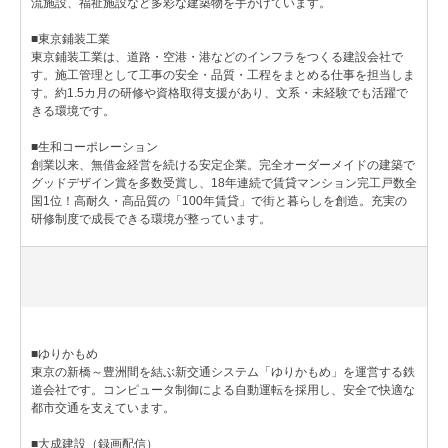
流施設、福祉施設など多彩な建築物を手がけています。
■東京鋪装工業
東京鋪装工業は、道路・空港・港などのインフラをつくる建設会社で
す。施工管理として工事の安全・品質・工程をまとめる仕事を担当しま
す。約1.5カ月の研修や資格取得支援があり、文系・未経験でも活躍で
きる環境です。
■生和コーポレーション
創業以来、無借金経営を続ける安定企業。完全オーダーメイドの建築で
グッドデザイン賞を多数受賞し、18年連続で賃貸マンション完工戸数全
国1位！高耐久・高品質の「100年賃貸」で街と暮らしを創造。充実の
研修制度で成長できる環境が整っています。
■ゆりかもめ
東京の新橋～豊洲間を結ぶ新交通システム「ゆりかもめ」を運営する鉄
道会社です。コンピュータ制御による自動運転を採用し、安全で快適な
都市交通を支えています。
■大成建設（録画配信）