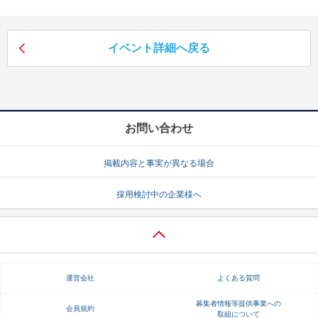
就活支援
就活コラム
就活ノウハウが満載！
お役立ち記事・相談室など
イベント詳細へ戻る
適職診断
就活チャンネル
あなたに合う仕事を診断！
動画で対策講座をチェック
お問い合わせ
就活ニュースペーパー
よくある質問
就活時事ニュースを更新
不明点があればこちら
掲載内容と事実が異なる場合
採用検討中の企業様へ
運営会社
よくある質問
募集者情報等提供事業への
会員規約
取組について