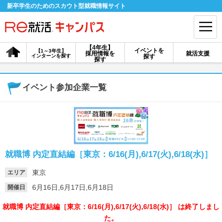
新卒学生のためのスカウト型就職情報サイト
【4年生】
イベントを
【1～3年生】
採用情報を
就活支援
インターンを探す
探す
会員登録
ログイン
探す
会員ID・パスワードを忘れた方はこちら
イベント参加企業一覧
探す
【4年生】
【4年生】
【1～3年生】
採用情報を探す
説明会を探す
インターンを探す
就職博 内定直結編［東京：6/16(月),6/17(火),6/18(水)］
東京
エリア
イベントを探す
スカウト
お知らせ
6月16日,6月17日,6月18日
開催日
就職博 内定直結編［東京：6/16(月),6/17(火),6/18(水)］ は終了しまし
就活ノウハウ・サポート
た。