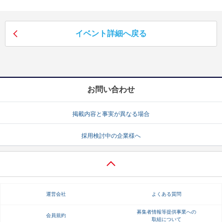
就活支援
就活コラム
就活ノウハウが満載！
お役立ち記事・相談室など
イベント詳細へ戻る
適職診断
就活チャンネル
あなたに合う仕事を診断！
動画で対策講座をチェック
お問い合わせ
就活ニュースペーパー
よくある質問
就活時事ニュースを更新
不明点があればこちら
掲載内容と事実が異なる場合
採用検討中の企業様へ
運営会社
よくある質問
募集者情報等提供事業への
会員規約
取組について