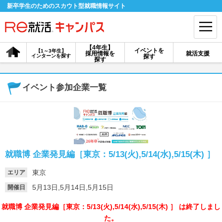
新卒学生のためのスカウト型就職情報サイト
【4年生】
イベントを
【1～3年生】
採用情報を
就活支援
インターンを探す
探す
会員登録
ログイン
探す
会員ID・パスワードを忘れた方はこちら
イベント参加企業一覧
探す
【4年生】
【4年生】
【1～3年生】
採用情報を探す
説明会を探す
インターンを探す
就職博 企業発見編［東京：5/13(火),5/14(水),5/15(木) ］
東京
エリア
イベントを探す
スカウト
お知らせ
5月13日,5月14日,5月15日
開催日
就職博 企業発見編［東京：5/13(火),5/14(水),5/15(木) ］ は終了しまし
就活ノウハウ・サポート
た。