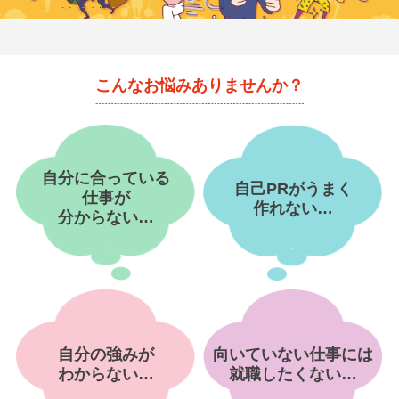
就活支援
就活コラム
就活ノウハウが満載！
お役立ち記事・相談室など
こんなお悩みありませんか？
適職診断
就活チャンネル
あなたに合う仕事を診断！
動画で対策講座をチェック
就活ニュースペーパー
よくある質問
自分に合っている
自己PRがうまく
就活時事ニュースを更新
不明点があればこちら
仕事が
作れない…
分からない…
自分の強みが
向いていない仕事には
わからない…
就職したくない…