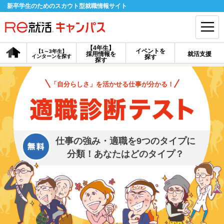
新卒学生のためのスカウト型就職情報サイト
【4年生】
イベントを
【1～3年生】
採用情報を
就活支援
インターンを探す
探す
会員登録
ログイン
探す
「自分らしさ」を活かせる仕事が分かる！
会員ID・パスワードを忘れた方はこちら
探す
仕事の強み・適職を9つのタイプに
【4年生】
【4年生】
【1～3年生】
採用情報を探す
説明会を探す
インターンを探す
分類！あなたはどのタイプ？
イベントを探す
スカウト
お知らせ
就活ノウハウ・サポート