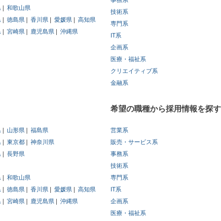
事務系
県
和歌山県
技術系
県
徳島県
香川県
愛媛県
高知県
専門系
県
宮崎県
鹿児島県
沖縄県
IT系
企画系
医療・福祉系
クリエイティブ系
金融系
希望の職種から採用情報を探す
県
山形県
福島県
営業系
県
東京都
神奈川県
販売・サービス系
県
長野県
事務系
技術系
県
和歌山県
専門系
県
徳島県
香川県
愛媛県
高知県
IT系
県
宮崎県
鹿児島県
沖縄県
企画系
医療・福祉系