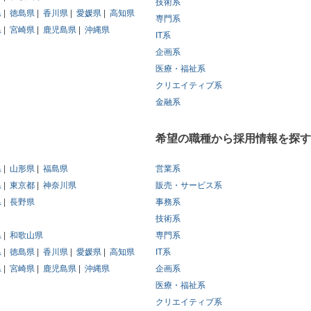
技術系
県
徳島県
香川県
愛媛県
高知県
専門系
県
宮崎県
鹿児島県
沖縄県
IT系
企画系
医療・福祉系
クリエイティブ系
金融系
希望の職種から採用情報を探す
県
山形県
福島県
営業系
県
東京都
神奈川県
販売・サービス系
県
長野県
事務系
技術系
県
和歌山県
専門系
県
徳島県
香川県
愛媛県
高知県
IT系
県
宮崎県
鹿児島県
沖縄県
企画系
医療・福祉系
クリエイティブ系