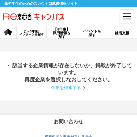
新卒学生のためのスカウト型就職情報サイト
【4年生】
イベントを
【1～3年生】
採用情報を
就活支援
インターンを探す
探す
会員登録
ログイン
探す
会員ID・パスワードを忘れた方はこちら
・ 該当する企業情報が存在しないか、掲載が終了して
探す
います。
再度企業を選択しなおしてください。
企業を検索する
【4年生】
【4年生】
【1～3年生】
採用情報を探す
説明会を探す
インターンを探す
イベントを探す
スカウト
お知らせ
お問い合わせ
就活ノウハウ・サポート
掲載内容と事実が異なる場合