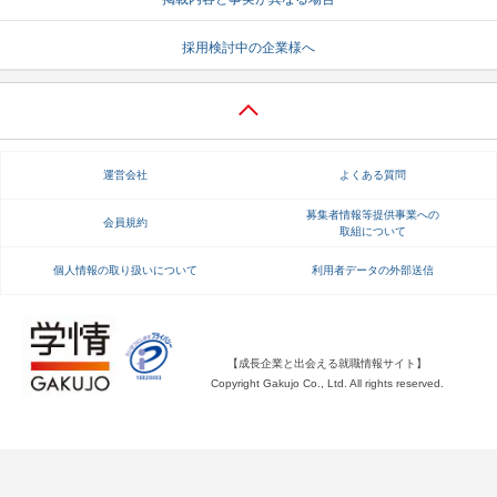
就活支援
就活コラム
採用検討中の企業様へ
就活ノウハウが満載！
お役立ち記事・相談室など
適職診断
就活チャンネル
あなたに合う仕事を診断！
動画で対策講座をチェック
運営会社
よくある質問
就活ニュースペーパー
よくある質問
募集者情報等提供事業への
会員規約
取組について
就活時事ニュースを更新
不明点があればこちら
個人情報の取り扱いについて
利用者データの外部送信
【成長企業と出会える就職情報サイト】
Copyright Gakujo Co., Ltd. All rights reserved.