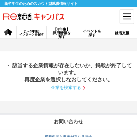
新卒学生のためのスカウト型就職情報サイト
【4年生】
イベントを
【1～3年生】
採用情報を
就活支援
インターンを探す
探す
会員登録
ログイン
探す
会員ID・パスワードを忘れた方はこちら
・ 該当する企業情報が存在しないか、掲載が終了して
探す
います。
再度企業を選択しなおしてください。
企業を検索する
【4年生】
【4年生】
【1～3年生】
採用情報を探す
説明会を探す
インターンを探す
イベントを探す
スカウト
お知らせ
お問い合わせ
就活ノウハウ・サポート
掲載内容と事実が異なる場合