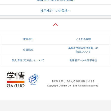
就活支援
就活コラム
採用検討中の企業様へ
就活ノウハウが満載！
お役立ち記事・相談室など
適職診断
就活チャンネル
あなたに合う仕事を診断！
動画で対策講座をチェック
運営会社
よくある質問
就活ニュースペーパー
よくある質問
募集者情報等提供事業への
会員規約
取組について
就活時事ニュースを更新
不明点があればこちら
個人情報の取り扱いについて
利用者データの外部送信
【成長企業と出会える就職情報サイト】
Copyright Gakujo Co., Ltd. All rights reserved.